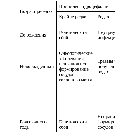
Причины гидроцефалии
Возраст ребенка
Крайне редко
Редко
Генетический
Внутриутробны
До рождения
сбой
инфекции
Онкологические
заболевания,
Травмы черепа,
неправильное
Новорожденный
полученные при
формирование
родах
сосудов
головного мозга
Неправильное
Более одного
Генетический
формирование
года
сбой
сосудов