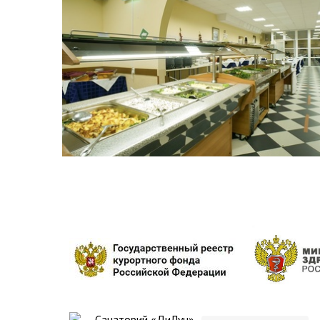
Санаторий «ДиЛуч»