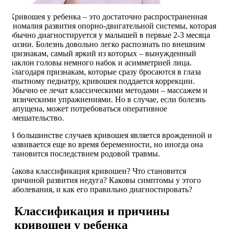
Кривошея у ребенка – это достаточно распространенная
аномалия развития опорно-двигательной системы, которая
обычно диагностируется у малышей в первые 2-3 месяца
жизни. Болезнь довольно легко распознать по внешним
признакам, самый яркий из которых – вынужденный
наклон головы немного набок и асимметрией лица.
Благодаря признакам, которые сразу бросаются в глаза
опытному педиатру, кривошея поддается коррекции.
Обычно ее лечат классическими методами – массажем и
физическими упражнениями. Но в случае, если болезнь
запущена, может потребоваться оперативное
вмешательство.
В большинстве случаев кривошея является врожденной и
развивается еще во время беременности, но иногда она
становится последствием родовой травмы.
Какова классификация кривошеи? Что становится
причиной развития недуга? Каковы симптомы у этого
заболевания, и как его правильно диагностировать?
Классификация и причины
кривошеи у ребенка