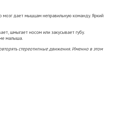
о мозг дает мышцам неправильную команду. Яркий
ет, шмыгает носом или закусывает губу.
ме малыша.
повторять стереотипные движения. Именно в этом