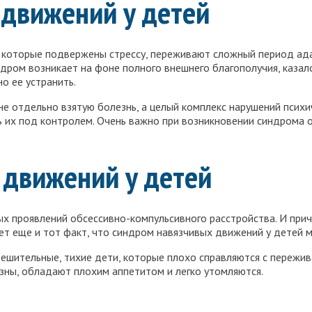
движений у детей
 которые подвержены стрессу, переживают сложный период адап
ндром возникает на фоне полного внешнего благополучия, казало
о ее устранить.
е отдельно взятую болезнь, а целый комплекс нарушений психи
 их под контролем. Очень важно при возникновении синдрома об
движений у детей
х проявлений обсессивно-компульсивного расстройства. И прич
ет еще и тот факт, что синдром навязчивых движений у детей м
шительные, тихие дети, которые плохо справляются с пережив
зны, обладают плохим аппетитом и легко утомляются.