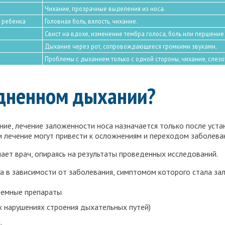
Чихание, прозрачные выделения из носа.
я ребенка
Головная боль, вялость, чихание.
Свист на вдохе, изменение тембра голоса, боль или першение 
Дыхание через рот, сопровождающееся громкими звуками.
Проблемы с дыханием только с одной стороны, чихание, слезо
удненном дыхании?
ние, лечение заложенности носа назначается только после уста
 лечение могут привести к осложнениям и переходом заболева
ает врач, опираясь на результаты проведенных исследований.
 в зависимости от заболевания, симптомом которого стала зал
темные препараты
 нарушениях строения дыхательных путей)
.