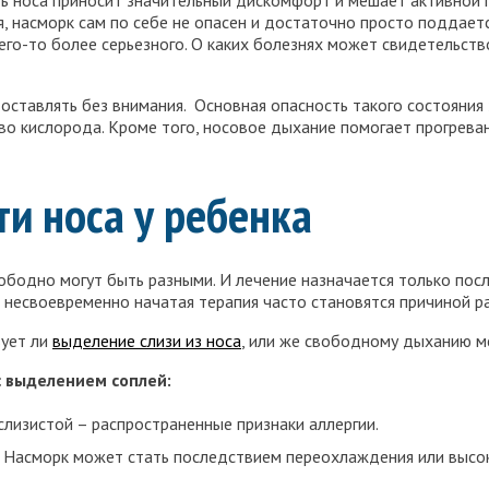
ь носа приносит значительный дискомфорт и мешает активной п
, насморк сам по себе не опасен и достаточно просто поддаетс
го-то более серьезного. О каких болезнях может свидетельств
оставлять без внимания. Основная опасность такого состояния 
о кислорода. Кроме того, носовое дыхание помогает прогреван
и носа у ребенка
бодно могут быть разными. И лечение назначается только посл
и несвоевременно начатая терапия часто становятся причиной р
вует ли
выделение слизи из носа
, или же свободному дыханию м
с выделением соплей:
 слизистой – распространенные признаки аллергии.
. Насморк может стать последствием переохлаждения или высо