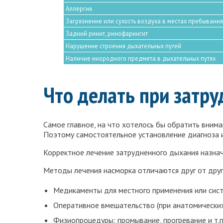
Аллергия
Загрязнение или сухость воздуха в местах пребывани
Задний ринит, ринофарингит
Нарушение строения дыхательных путей
Наличие инородного предмета в дыхательных путях
Что делать при затр
Самое главное, на что хотелось бы обратить внима
Поэтому самостоятельное установление диагноза и
Корректное лечение затрудненного дыхания назнач
Методы лечения насморка отличаются друг от друга
Медикаменты для местного применения или сис
Оперативное вмешательство (при анатомических
Физиопроцедуры: промывание, прогревание и т.п