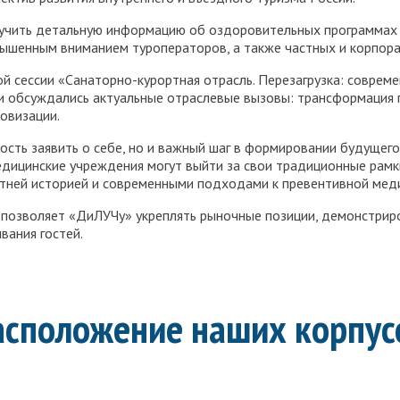
учить детальную информацию об оздоровительных программах с
вышенным вниманием туроператоров, а также частных и корпор
ой сессии «Санаторно-курортная отрасль. Перезагрузка: соврем
ии обсуждались актуальные отраслевые вызовы: трансформация 
овизации.
ость заявить о себе, но и важный шаг в формировании будущего
дицинские учреждения могут выйти за свои традиционные рамки
етней историей и современными подходами к превентивной мед
 позволяет «ДиЛУЧу» укреплять рыночные позиции, демонстриро
вания гостей.
асположение наших корпус