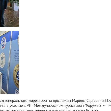
ля генерального директора по продажам Марины Сергеевны Про
няла участие в VIII Международном туристском Форуме SIFT. М
ктив развития внутреннего и въездного туризма России.