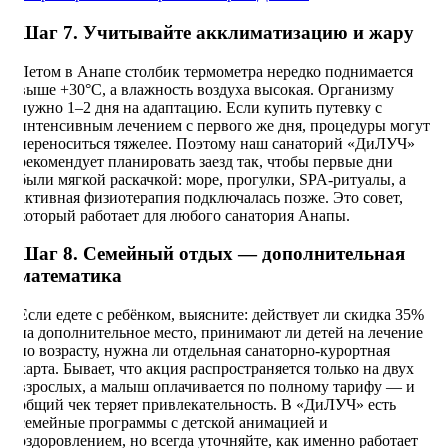
Шаг 7. Учитывайте акклиматизацию и жару
Летом в Анапе столбик термометра нередко поднимается
выше +30°C, а влажность воздуха высокая. Организму
нужно 1–2 дня на адаптацию. Если купить путевку с
интенсивным лечением с первого же дня, процедуры могут
переноситься тяжелее. Поэтому наш санаторий «ДиЛУЧ»
рекомендует планировать заезд так, чтобы первые дни
были мягкой раскачкой: море, прогулки, SPA-ритуалы, а
активная физиотерапия подключалась позже. Это совет,
который работает для любого санатория Анапы.
Шаг 8. Семейный отдых — дополнительная
математика
Если едете с ребёнком, выясните: действует ли скидка 35%
на дополнительное место, принимают ли детей на лечение
по возрасту, нужна ли отдельная санаторно-курортная
карта. Бывает, что акция распространяется только на двух
взрослых, а малыш оплачивается по полному тарифу — и
общий чек теряет привлекательность. В «ДиЛУЧ» есть
семейные программы с детской анимацией и
оздоровлением, но всегда уточняйте, как именно работает