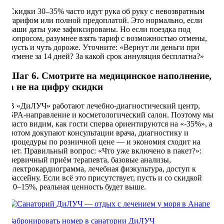
Скидки 30–35% часто идут рука об руку с невозвратным
тарифом или полной предоплатой. Это нормально, если
ваши даты уже зафиксированы. Но если поездка под
вопросом, разумнее взять тариф с возможностью отмены,
пусть и чуть дороже. Уточните: «Вернут ли деньги при
отмене за 14 дней? За какой срок аннуляция бесплатна?»
Шаг 6. Смотрите на медицинское наполнение,
а не на цифру скидки
В «ДиЛУЧ» работают лечебно-диагностический центр,
SPA-направление и косметологический салон. Поэтому мы
часто видим, как гости сперва ориентируются на «-35%», а
потом докупают консультации врача, диагностику и
процедуры по розничной цене — и экономия сходит на
нет. Правильный вопрос: «Что уже включено в пакет?»:
первичный приём терапевта, базовые анализы,
электрокардиограмма, лечебная физкультура, доступ к
бассейну. Если всё это присутствует, пусть и со скидкой
10–15%, реальная ценность будет выше.
Забронировать номер в санатории ДиЛУЧ