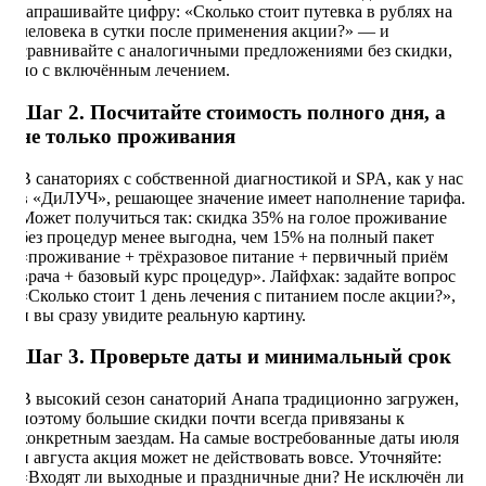
запрашивайте цифру: «Сколько стоит путевка в рублях на
человека в сутки после применения акции?» — и
сравнивайте с аналогичными предложениями без скидки,
но с включённым лечением.
Шаг 2. Посчитайте стоимость полного дня, а
не только проживания
В санаториях с собственной диагностикой и SPA, как у нас
в «ДиЛУЧ», решающее значение имеет наполнение тарифа.
Может получиться так: скидка 35% на голое проживание
без процедур менее выгодна, чем 15% на полный пакет
«проживание + трёхразовое питание + первичный приём
врача + базовый курс процедур». Лайфхак: задайте вопрос
«Сколько стоит 1 день лечения с питанием после акции?»,
и вы сразу увидите реальную картину.
Шаг 3. Проверьте даты и минимальный срок
В высокий сезон санаторий Анапа традиционно загружен,
поэтому большие скидки почти всегда привязаны к
конкретным заездам. На самые востребованные даты июля
и августа акция может не действовать вовсе. Уточняйте:
«Входят ли выходные и праздничные дни? Не исключён ли