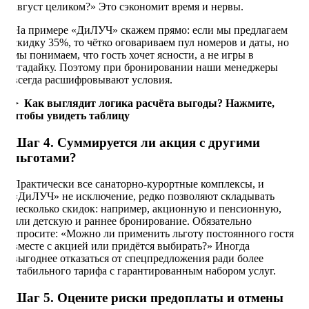
август целиком?» Это сэкономит время и нервы.
На примере «ДиЛУЧ» скажем прямо: если мы предлагаем
скидку 35%, то чётко оговариваем пул номеров и даты, но
мы понимаем, что гость хочет ясности, а не игры в
угадайку. Поэтому при бронировании наши менеджеры
всегда расшифровывают условия.
Как выглядит логика расчёта выгоды? Нажмите,
чтобы увидеть таблицу
Шаг 4. Суммируется ли акция с другими
льготами?
Практически все санаторно-курортные комплексы, и
«ДиЛУЧ» не исключение, редко позволяют складывать
несколько скидок: например, акционную и пенсионную,
или детскую и раннее бронирование. Обязательно
спросите: «Можно ли применить льготу постоянного гостя
вместе с акцией или придётся выбирать?» Иногда
выгоднее отказаться от спецпредложения ради более
стабильного тарифа с гарантированным набором услуг.
Шаг 5. Оцените риски предоплаты и отмены