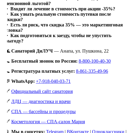
пенсионной льготой?
Входит ли лечение в стоимость при акции -35%?
Как узнать реальную стоимость путевки после
скидки?
Есть ли риск, что скидка 35% — это маркетинговая
уловка?
Как подготовиться к заезду, чтобы не упустить
выгоду?
🌊
Санаторий ДиЛУЧ
— Анапа, ул. Пушкина, 22
📞
Бесплатный звонок по России:
8-800-100-40-30
📞
Регистратура платных услуг:
8-861-335-49-96
💬
WhatsApp:
+7-918-040-03-71
🔗
Официальный сайт санатория
🔗
ЛДЦ — диагностика и врачи
🔗
СПА — бассейны и процедуры
🔗
Косметология — СПА-салон Мария
📱
Мы в соцсетях:
Telegram
|
ВКонтакте
|
Одноклассники
|