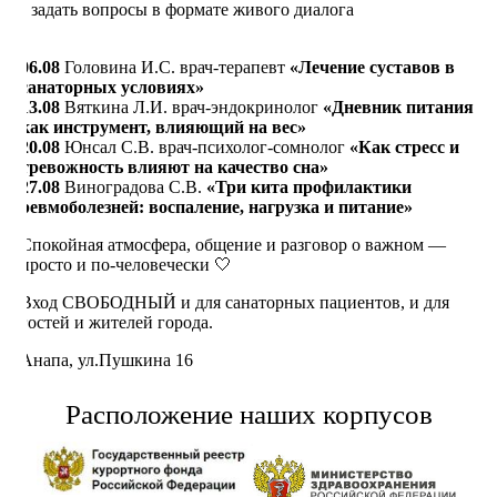
• задать вопросы в формате живого диалога
06.08
Головина И.С. врач-терапевт
«Лечение суставов в
санаторных условиях»
13.08
Вяткина Л.И. врач-эндокринолог
«Дневник питания
как инструмент, влияющий на вес»
20.08
Юнсал С.В. врач-психолог-сомнолог
«Как стресс и
тревожность влияют на качество сна»
27.08
Виноградова С.В.
«Три кита профилактики
ревмоболезней: воспаление, нагрузка и питание»
Спокойная атмосфера, общение и разговор о важном —
просто и по-человечески 🤍
Вход СВОБОДНЫЙ и для санаторных пациентов, и для
гостей и жителей города.
Анапа, ул.Пушкина 16
Расположение наших корпусов