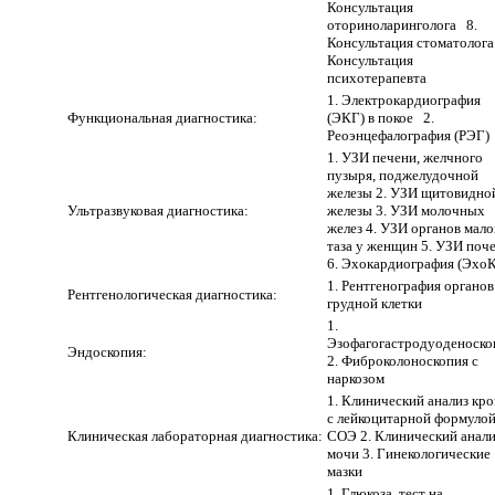
Консультация
оториноларинголога 8.
Консультация стоматолога
Консультация
психотерапевта
1. Электрокардиография
Функциональная диагностика:
(ЭКГ) в покое 2.
Реоэнцефалография (РЭГ)
1. УЗИ печени, желчного
пузыря, поджелудочной
железы 2. УЗИ щитовидно
Ультразвуковая диагностика:
железы 3. УЗИ молочных
желез 4. УЗИ органов мало
таза у женщин 5. УЗИ поч
6. Эхокардиография (Эхо
1. Рентгенография органов
Рентгенологическая диагностика:
грудной клетки
1.
Эзофагогастродуоденоско
Эндоскопия:
2. Фиброколоноскопия с
наркозом
1. Клинический анализ кро
с лейкоцитарной формулой
Клиническая лабораторная диагностика:
СОЭ 2. Клинический анали
мочи 3. Гинекологические
мазки
1. Глюкоза, тест на