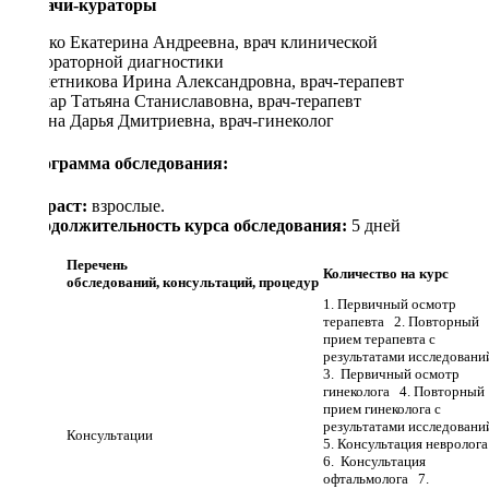
Врачи-кураторы
Лучко Екатерина Андреевна, врач клинической
лабораторной диагностики
Решетникова Ирина Александровна, врач-терапевт
Самар Татьяна Станиславовна, врач-терапевт
Ухина Дарья Дмитриевна, врач-гинеколог
Программа обследования:
Возраст:
взрослые.
Продолжительность курса обследования:
5 дней
Перечень
Количество на курс
обследований,
консультаций,
процедур
1. Первичный осмотр
терапевта 2. Повторный
прием терапевта с
результатами исследован
3. Первичный осмотр
гинеколога 4. Повторный
прием гинеколога с
результатами исследован
Консультации
5. Консультация невролог
6. Консультация
офтальмолога 7.