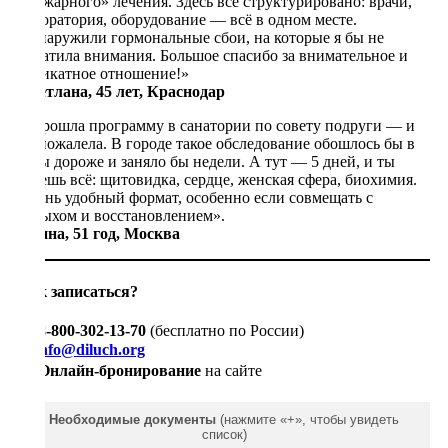
«пожарного» лечения. Здесь всё структурировано: врачи,
лаборатория, оборудование — всё в одном месте.
Обнаружили гормональные сбои, на которые я бы не
обратила внимания. Большое спасибо за внимательное и
деликатное отношение!»
Светлана, 45 лет, Краснодар
«Прошла программу в санатории по совету подруги — и
не пожалела. В городе такое обследование обошлось бы в
разы дороже и заняло бы недели. А тут — 5 дней, и ты
знаешь всё: щитовидка, сердце, женская сфера, биохимия.
Очень удобный формат, особенно если совмещать с
отдыхом и восстановлением».
Ирина, 51 год, Москва
Как записаться?
📞
8-800-302-13-70
(бесплатно по России)
✉
info@diluch.org
💻
Онлайн-бронирование
на сайте
Необходимые документы
(нажмите «+», чтобы увидеть
список)