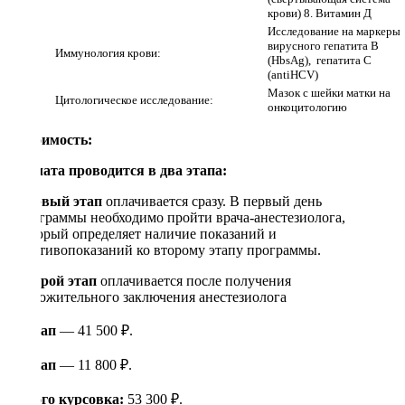
крови) 8. Витамин Д
Исследование на маркеры
вирусного гепатита В
Иммунология крови:
(HbsAg), гепатита C
(antiHCV)
Мазок с шейки матки на
Цитологическое исследование:
онкоцитологию
Стоимость:
Оплата проводится в два этапа:
Первый этап
оплачивается сразу. В первый день
программы необходимо пройти врача-анестезиолога,
который определяет наличие показаний и
противопоказаний ко второму этапу программы.
Второй этап
оплачивается после получения
положительного заключения анестезиолога
1 этап
— 41 500 ₽.
2 этап
— 11 800 ₽.
Итого курсовка:
53 300 ₽.