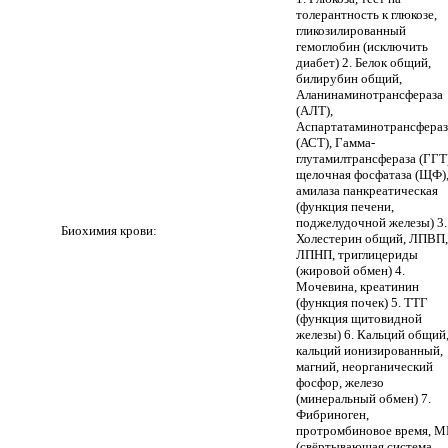
толерантность к глюкозе,
гликозилированный
гемоглобин (исключить
диабет) 2. Белок общий,
билирубин общий,
Аланинаминотрансфераза
(АЛТ),
Аспартатаминотрансфераз
(АСТ), Гамма-
глутамилтрансфераза (ГГТ)
щелочная фосфатаза (ЩФ)
амилаза панкреатическая
(функция печени,
поджелудочной железы) 3.
Биохимия крови:
Холестерин общий, ЛПВП,
ЛПНП, триглицериды
(жировой обмен) 4.
Мочевина, креатинин
(функция почек) 5. ТТГ
(функция щитовидной
железы) 6. Кальций общий
кальций ионизированный,
магний, неорганический
фосфор, железо
(минеральный обмен) 7.
Фибриноген,
протромбиновое время, 
(свёртывающая система