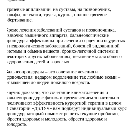
·грязевые аппликации на суставы, на позвоночник,
гольфы, перчатки, трусы, куртка, полное грязевое
обертывание.
Кроме лечения заболеваний суставов и позвоночника,
связочно-мышечного аппарата, бальнеологические
процедуры эффективны при лечении сердечно-сосудистых
и неврологических заболеваний, болезней эндокринной
системы и обмена веществ, бронхо-легочной системы и
некоторых других заболеваниях, незаменимы для общего
оздоровления детей и взрослых.
Бальнеопроцедуры – это сочетание лечения и
удовольствия, недаром водолечение так любимо всеми –
от малышей до людей пожилого возраста.
Научно доказано, что сочетание климатолечения и
бальнеопроцедур с физио- и грязелечением значительно
увеличивают эффективность курортной терапии в целом.
В санатории «ДиЛУЧ» вам подберут индивидуальный курс
процедур, который поможет решить текущие проблемы,
обрести здоровье и молодость. обрести здоровье и
молодость.