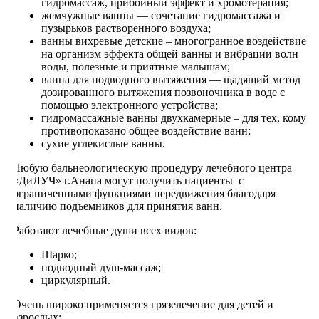
гидромассаж, прибойный эффект и хромотерапия;
жемчужные ванны — сочетание гидромассажа и
пузырьков растворенного воздуха;
ванны вихревые детские – многогранное воздействие
на организм эффекта общей ванны и вибрации волн
воды, полезные и приятные малышам;
ванна для подводного вытяжения — щадящий метод
дозированного вытяжения позвоночника в воде с
помощью электронного устройства;
гидромассажные ванны двухкамерные – для тех, кому
противопоказано общее воздействие ванн;
сухие углекислые ванны.
Любую бальнеологическую процедуру лечебного центра
«ДиЛУЧ» г.Анапа могут получить пациенты с
ограниченными функциями передвижения благодаря
наличию подъемников для принятия ванн.
Работают лечебные души всех видов:
Шарко;
подводный душ-массаж;
циркулярный.
Очень широко применяется грязелечение для детей и
взрослых: