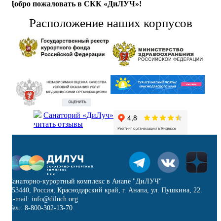
Добро пожаловать в СКК «ДиЛУЧ»!
Расположение наших корпусов
Санаторий «ДиЛуч»
читать отзывы
Санаторно-курортный комплекс в Анапе "ДиЛУЧ"
353440, Россия, Краснодарский край, г. Анапа, ул. Пушкина, 22.
E-mail: info@diluch.org
Тел.: 8-800-302-13-70