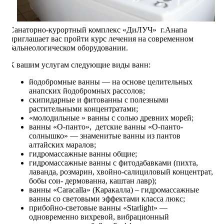
Санаторно-курортный комплекс «ДиЛУЧ» г.Анапа
приглашает вас пройти курс лечения на современном
бальнеологическом оборудовании.
К вашим услугам следующие виды ванн:
йодобромные ванны — на основе целительных
анапских йодобромных рассолов;
скипидарные и фитованны с полезными
растительными концентратами;
«молодильные » ванны с солью древних морей;
ванны «О-панто», детские ванны «О-панто-
солнышко» — знаменитые ванны из пантов
алтайских маралов;
гидромассажные ванны общие;
гидромассажные ванны с фитодабавками (пихта,
лаванда, розмарин, хвойно-салициловый концентрат,
бобы сои- дермованна, каштан лавр);
ванны «Caracalla» (Каракалла) – гидромассажные
ванны со световыми эффектами класса люкс;
прибойно-световые ванны «Starlight» —
одновременно вихревой, вибрационный