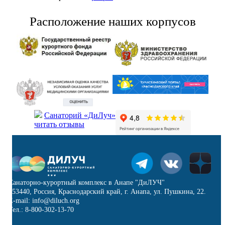
Расположение наших корпусов
Санаторий «ДиЛуч»
читать отзывы
Санаторно-курортный комплекс в Анапе "ДиЛУЧ"
353440, Россия, Краснодарский край, г. Анапа, ул. Пушкина, 22.
E-mail: info@diluch.org
Тел.: 8-800-302-13-70