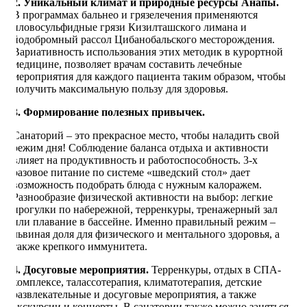
2. Уникальный климат и природные ресурсы Анапы.
В программах бальнео и грязелечения применяются
иловосульфидные грязи Кизилташского лимана и
йодобромный рассол Цибанобальского месторождения.
Вариативность использования этих методик в курортной
медицине, позволяет врачам составить лечебные
мероприятия для каждого пациента таким образом, чтобы
получить максимальную пользу для здоровья.
3. Формирование полезных привычек.
Санаторий – это прекрасное место, чтобы наладить свой
режим дня! Соблюдение баланса отдыха и активности
влияет на продуктивность и работоспособность. 3-х
разовое питание по системе «шведский стол» дает
возможность подобрать блюда с нужным калоражем.
Разнообразие физической активности на выбор: легкие
прогулки по набережной, терренкуры, тренажерный зал
или плавание в бассейне. Именно правильный режим –
львиная доля для физического и ментального здоровья, а
также крепкого иммунитета.
4. Досуговые мероприятия.
Терренкуры, отдых в СПА-
комплексе, талассотерапия, климатотерапия, детские
развлекательные и досуговые мероприятия, а также
экскурсии и концерты. В санатории также можно заняться