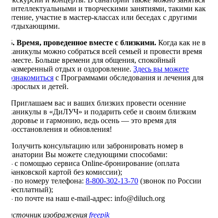
интеллектуальными и творческими занятиями, такими как
чтение, участие в мастер-классах или беседах с другими
отдыхающими.
5. Время, проведенное вместе с близкими.
Когда как не в
каникулы можно собраться всей семьей и провести время
вместе. Больше времени для общения, спокойный
размеренный отдых и оздоровление.
Здесь вы можете
ознакомиться
с Программами обследования и лечения для
взрослых и детей.
Приглашаем вас и ваших близких провести осенние
каникулы в «ДиЛУЧ» и подарить себе и своим близким
здоровье и гармонию, ведь осень — это время для
восстановления и обновления!
Получить консультацию или забронировать номер в
санатории Вы можете следующими способами:
– с помощью сервиса Online-бронирование (оплата
банковской картой без комиссии);
– по номеру телефона:
8-800-302-13-70
(звонок по России
бесплатный);
– по почте на наш e-mail-адрес: info@diluch.org
источник изображения
freepik