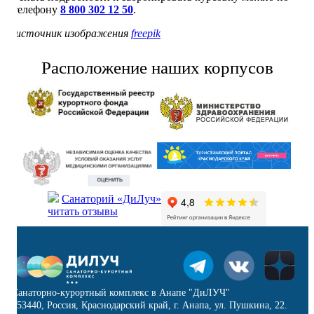
телефону
8 800 302 12 50
.
.
источник изображения
freepik
Расположение наших корпусов
Санаторий «ДиЛуч»
читать отзывы
Санаторно-курортный комплекс в Анапе "ДиЛУЧ"
353440, Россия, Краснодарский край, г. Анапа, ул. Пушкина, 22.