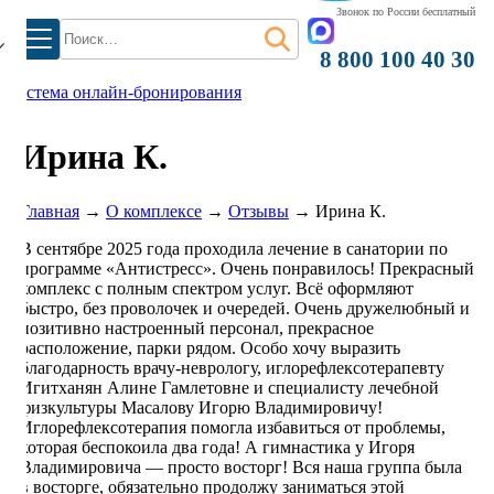
Звонок по России бесплатный
Найти:
8 800 100 40 30
система онлайн-бронирования
Ирина К.
Главная
→
О комплексе
→
Отзывы
→
Ирина К.
В сентябре 2025 года проходила лечение в санатории по
программе «Антистресс». Очень понравилось! Прекрасный
комплекс с полным спектром услуг. Всё оформляют
быстро, без проволочек и очередей. Очень дружелюбный и
позитивно настроенный персонал, прекрасное
расположение, парки рядом. Особо хочу выразить
благодарность врачу-неврологу, иглорефлексотерапевту
Игитханян Алине Гамлетовне и специалисту лечебной
физкультуры Масалову Игорю Владимировичу!
Иглорефлексотерапия помогла избавиться от проблемы,
которая беспокоила два года! А гимнастика у Игоря
Владимировича — просто восторг! Вся наша группа была
в восторге, обязательно продолжу заниматься этой