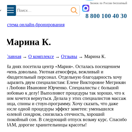
Звонок по России бесплатный
Найти:
8 800 100 40 30
система онлайн-бронирования
Марина К.
Главная
→
О комплексе
→
Отзывы
→
Марина К.
На днях посетила центр «Мария». Осталась посещением
очень довольна. Уютная атмосфера, вежливый и
обходительный персонал. Отдельную благодарность хочу
выразить двум специалистам: Елене Викторовне Мегрикян
и Любови Ивановне Юрченко. Специалисты с большой
любовью к делу! Выполняют процедуры так хорошо, что к
ним хочется вернуться. Делала у этих специалистов массаж
лица, спины и стоун-программу. Хочу сказать, что даже
после одной процедуры эффект заметен: уменьшился
болевой синдром, снизилась отечность, хороший
спокойный сон. В следующий отпуск возьму курс. Спасибо
ВАМ, дорогие хранительницы красоты!