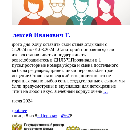
Алексей Иванович Т.
Доброго дня!Хочу оставить свой отзыв,отдыхали с
17.02.2024 по 01.03.2024 г.Санаторий понравился,если
хотите восстанавливать и поддерживать
здоровье,обращайтесь в ДИЛУЧ.Проживали в 1
корпусе,просторные номера,уборка и смена постельного
белья была регулярно,приветливый персонал,быстрое
размещение.Столовая шведский стол,понятно что не
ресторанная еда,но выбор есть всегда,голодные с сыном мы
не были,предусмотрены и вкусняшки для деток,разные
Алексей
напитки на любой вкус. Лечебный корпус очень
…
Иванович
5 апреля 2024
Т.
Подробнее
Страница 8 из 8
« Первая
«
...
4
5
6
7
8