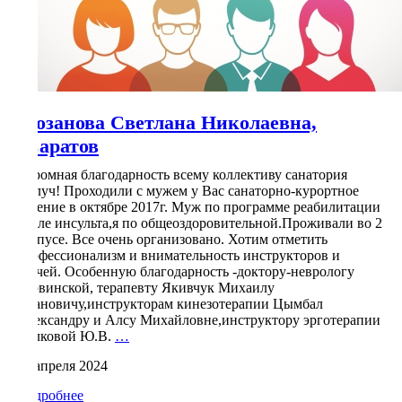
Розанова Светлана Николаевна,
Саратов
Огромная благодарность всему коллективу санатория
Дилуч! Проходили с мужем у Вас санаторно-курортное
лечение в октябре 2017г. Муж по программе реабилитации
после инсульта,я по общеоздоровительной.Проживали во 2
корпусе. Все очень организовано. Хотим отметить
профессионализм и внимательность инструкторов и
врачей. Особенную благодарность -доктору-неврологу
Червинской, терапевту Якивчук Михаилу
Ивановичу,инструкторам кинезотерапии Цымбал
Александру и Алсу Михайловне,инструктору эрготерапии
Розанова
Волковой Ю.В.
…
Светлана
14 апреля 2024
Николаевна,
Саратов
Подробнее