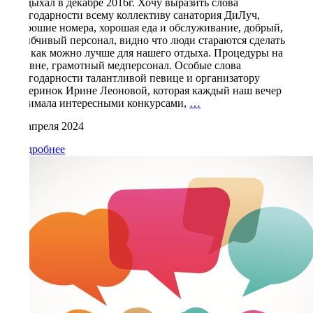
Отдыхал в декабре 2016г. Хочу выразить слова
благодарности всему коллективу санатория ДиЛуч,
Хорошие номера, хорошая еда и обслуживание, добрый,
улыбчивый персонал, видно что люди стараются сделать
все как можно лучше для нашего отдыха. Процедуры на
уровне, грамотный медперсонал. Особые слова
благодарности талантливой певице и организатору
вечеринок Ирине Леоновой, которая каждый наш вечер
Кулоян
занимала интересными конкурсами,
…
Гагик
14 апреля 2024
Гургенович,
Москва
Подробнее