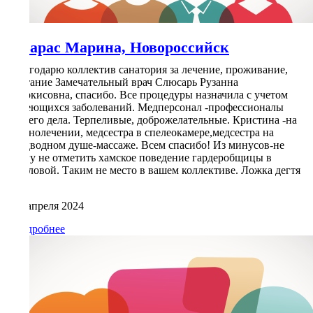
Варас Марина, Новороссийск
Благодарю коллектив санатория за лечение, проживание,
питание Замечательный врач Слюсарь Рузанна
Саркисовна, спасибо. Все процедуры назначила с учетом
имеющихся заболеваний. Медперсонал -профессионалы
своего дела. Терпеливые, доброжелательные. Кристина -на
глинолечении, медсестра в спелеокамере,медсестра на
подводном душе-массаже. Всем спасибо! Из минусов-не
могу не отметить хамское поведение гардеробщицы в
столовой. Таким не место в вашем коллективе. Ложка дегтя
Варас
…
Марина,
14 апреля 2024
Новороссийск
Подробнее