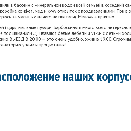
ли в бассейн с минеральной водой всей семьей в соседний сан
коробка конфет, мед и кучу открыток с поздравлениями. При в
юсь за малышку ни чего не платили). Мелочь а приятно.
 ( цирк, мыльные пузыри, Барбоскины и много всего интересног
се подшаманили…:) Плавают белые лебеди и утки- с детьми ход
важно ВЫЕЗД В 20.00 — это очень удобно. Ужин в 19.00. Огро
санаторию удачи и процветания!
асположение наших корпус