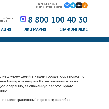
Подписывайтесь и
будьте в курсе новостей:
8 800 100 40 30
к по России
латный
ТАЦИЯ
ЛКЦ МАРИЯ
СПА-КОМПЛЕКС
х мед. учреждений в нашем городе, обратилась по
ения Нещерету Андрею Валентиновичу — за его
щую операцию, за слаженную работу: Врачу
овне.
о, послеоперационный период прошел без