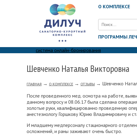
О КОМПЛЕКСЕ
Найти:
ПРОГРАММЫ ЛЕ
система онлайн-бронирования
Шевченко Наталья Викторовна
→
→
→
Шевченко Натал
ГЛАВНАЯ
О КОМПЛЕКСЕ
ОТЗЫВЫ
После проведенного мед. осмотра на работе, выяви
данному вопросу и 08.06.17 была сделана операци
золотые руки, квалифицированно проведенную опер
анестезиологу Горшкову Юрию Владимировичу и ст
И младшему медперсоналу стационарного отделени
осложнений, и раны заживают очень быстро.