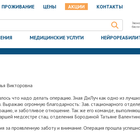
ПРОЖИВАНИЕ
ЦЕНЫ
АКЦИИ
КОНТАКТЫ
Звоно
бесп
ЧЕНИЯ
МЕДИЦИНСКИЕ УСЛУГИ
НЕЙРОРЕАБИЛИ
ья Викторовна
лось что надо делать операцию. Зная ДиЛуч как одно из лучши
я. Выражаю огромную благодарность: Зав. стационарного отдел
ацию, и заботливое отношение. Так же его команде, выполняю
аршей медсестре стац. отделения Бородиной Татьяне Валентин
я за проявленную заботу и внимание. Операция прошла успешн