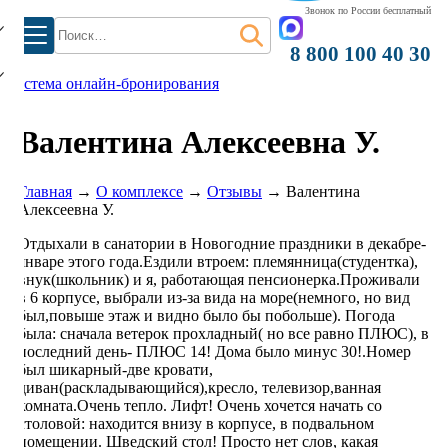
Звонок по России бесплатный
Найти:
8 800 100 40 30
система онлайн-бронирования
Валентина Алексеевна У.
Главная
→
О комплексе
→
Отзывы
→
Валентина
Алексеевна У.
Отдыхали в санатории в Новогодние праздники в декабре-
январе этого года.Ездили втроем: племянница(студентка),
внук(школьник) и я, работающая пенсионерка.Проживали
в 6 корпусе, выбрали из-за вида на море(немного, но вид
был,повыше этаж и видно было бы побольше). Погода
была: сначала ветерок прохладный( но все равно ПЛЮС), в
последний день- ПЛЮС 14! Дома было минус 30!.Номер
был шикарный-две кровати,
диван(раскладывающийся),кресло, телевизор,ванная
комната.Очень тепло. Лифт! Очень хочется начать со
столовой: находится внизу в корпусе, в подвальном
помещении. Шведский стол! Просто нет слов, какая