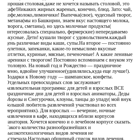
хорошая столовая,даже не хочется называть столовой, это
кафе!Никаких жирных жареных, конечно, блюд. Зато: чай,
кофе,молоко,лимончики! Выпечка(свое), чудесный творог,
сметана(мы из Башкирии, знаем вкус настоящего молока,
творога, сметаны), но здесь молочные продукты(
интересовалась специально, фермерские) непередаваемо
вкусные. Дети! кушали творог с удовольствием.каждый
день различные виды каши, супы.На второе — постоянно
рулетики, запеканки, какие-то немыслимо вкусные
котлетки, куриные, мясные, печеночные! А какие ленивые
вареники с творогом! Постоянно вспоминаем с внуком эту
столовую. На новый год и Рождество — праздничное
меню, вдвойне улучшенное(удивлялись,куда еще лучше!).
Подарки к Новому году — шампанское, конфеты.
Отдельных превосходных слов заслуживает
развлекательная программа: для детей и взрослых ВСЕ
праздничные дни для детей и взрослых аниматоры, Деды
Морозы и Снегурочки, клоуны, танцы до упаду( мой внук
большой любитель развлечений участвовал во всех
мероприятиях). Для взрослых — вечерние, ночные
развлечения в кафе, находящихся вблизи корпусов
санатория. Хочется конечно и о лечебном корпусе сказать.
Такого количества разнообразнейших и
высокотехнологичных видов лечения не
встречала.Настолько обширный список видов лечения,