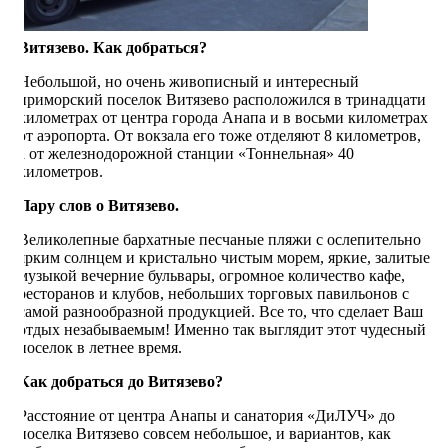
Витязево. Как добраться?
Небольшой, но очень живописный и интересный
приморский поселок Витязево расположился в тринадцати
километрах от центра города Анапа и в восьми километрах
от аэропорта. От вокзала его тоже отделяют 8 километров,
а от железнодорожной станции «Тоннельная» 40
километров.
Пару слов о Витязево.
Великолепные бархатные песчаные пляжи с ослепительно
ярким солнцем и кристально чистым морем, яркие, залитые
музыкой вечерние бульвары, огромное количество кафе,
ресторанов и клубов, небольших торговых павильонов с
самой разнообразной продукцией. Все то, что сделает Ваш
отдых незабываемым! Именно так выглядит этот чудесный
поселок в летнее время.
Как добраться до Витязево?
Расстояние от центра Анапы и санатория «ДиЛУЧ» до
поселка Витязево совсем небольшое, и вариантов, как