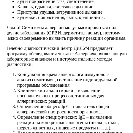
Зуд и покраснение глаз, слезотечение.
Кашель, одышка, свистящее дыхание.
Приступы удушья, затрудненное дыхание.
Зуд кожи, покраснения, сыпь, крапивница.
Важно! Симптомы аллергии могут маскироваться под
другие заболевания (ОРВИ, дерматиты, астму), поэтому
важно своевременно выявить причину реакции организма.
Лечебно-диагностический центр ДиЛУЧ предлагает
программу обследования чек-ап «Аллергия», включающую
лабораторные анализы и инструментальные методы
диагностики:
Консультация врача аллерголога-иммунолога –
анализ симптомов, составление индивидуальной
программы обследования.
Клинический анализ крови – выявление
воспалительных процессов, типичных для
аллергических реакций.
Определение общего IgE – показатель общей
аллергической настроенности организма.
Определение специфических IgE – выявление
реакции на конкретные аллергены (пыльца, пыль,
шерсть животных, пищевые продукты и т. д.).