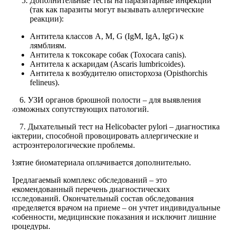
Дополнительные тесты на паразитарные инфекции
(так как паразиты могут вызывать аллергические
реакции):
Антитела классов A, M, G (IgM, IgA, IgG) к
лямблиям.
Антитела к токсокаре собак (Toxocara canis).
Антитела к аскаридам (Ascaris lumbricoides).
Антитела к возбудителю описторхоза (Opisthorchis
felineus).
6. УЗИ органов брюшной полости – для выявления
возможных сопутствующих патологий.
7. Дыхательный тест на Helicobacter pylori – диагностика
бактерии, способной провоцировать аллергические и
гастроэнтерологические проблемы.
Взятие биоматериала оплачивается дополнительно.
Предлагаемый комплекс обследований – это
рекомендованный перечень диагностических
исследований. Окончательный состав обследования
определяется врачом на приеме – он учтет индивидуальные
особенности, медицинские показания и исключит лишние
процедуры.