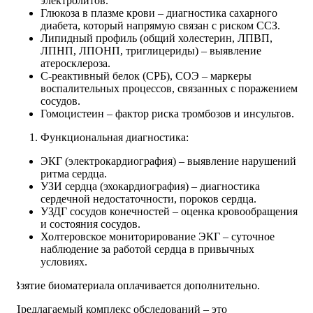
электролитов.
Глюкоза в плазме крови – диагностика сахарного
диабета, который напрямую связан с риском ССЗ.
Липидный профиль (общий холестерин, ЛПВП,
ЛПНП, ЛПОНП, триглицериды) – выявление
атеросклероза.
С-реактивный белок (СРБ), СОЭ – маркеры
воспалительных процессов, связанных с поражением
сосудов.
Гомоцистеин – фактор риска тромбозов и инсультов.
Функциональная диагностика:
ЭКГ (электрокардиография) – выявление нарушений
ритма сердца.
УЗИ сердца (эхокардиография) – диагностика
сердечной недостаточности, пороков сердца.
УЗДГ сосудов конечностей – оценка кровообращения
и состояния сосудов.
Холтеровское мониторирование ЭКГ – суточное
наблюдение за работой сердца в привычных
условиях.
Взятие биоматериала оплачивается дополнительно.
Предлагаемый комплекс обследований – это