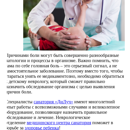
Причинами боли могут быть совершенно разнообразные
патологии и процессы в организме. Важно помнить, что
сама по себе головная боль – это серьезный сигнал, а не
самостоятельное заболевание. Поэтому вместо того, чтобы
стараться унять ее медикаментозно, необходимо обратиться
к детскому неврологу, который сможет правильно
назначить обследование организма с целью выявления
причин боли.
Специалисты
санатория «ДиЛуч»
имеют многолетний
опыт работы с всевозможными случаями и великолепное
оборудование, позволяющее назначить правильное
обследование и лечение. Неврологическое
отделение
медицинского центра санатория
поможет в
борьбе за
здоровье ребенка
!