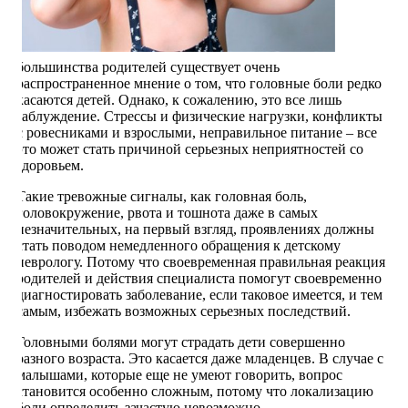
большинства родителей существует очень
распространенное мнение о том, что головные боли редко
касаются детей. Однако, к сожалению, это все лишь
заблуждение. Стрессы и физические нагрузки, конфликты
с ровесниками и взрослыми, неправильное питание – все
это может стать причиной серьезных неприятностей со
здоровьем.
Такие тревожные сигналы, как головная боль,
головокружение, рвота и тошнота даже в самых
незначительных, на первый взгляд, проявлениях должны
стать поводом немедленного обращения к детскому
неврологу. Потому что своевременная правильная реакция
родителей и действия специалиста помогут своевременно
диагностировать заболевание, если таковое имеется, и тем
самым, избежать возможных серьезных последствий.
Головными болями могут страдать дети совершенно
разного возраста. Это касается даже младенцев. В случае с
малышами, которые еще не умеют говорить, вопрос
становится особенно сложным, потому что локализацию
боли определить зачастую невозможно.