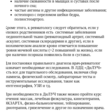
наличие скованности в мышцах и суставах после
ночного сна;
частые ангины и другие инфекционные заболевания;
остеопороз с переломом шейки бедра,
полиостеоартроз.
Кроме этого, к ревматологу следует обратиться, если у
близких родственников есть системные заболевания
соединительной ткани (ревматоидный артрит, системный
васкулит, системная склеродермия и другие), если в
биохимическом анализе крови отмечается повышение
уровня мочевой кислоты (>2 повышений за жизнь), если
при наличии псориаза появились боли в суставах.
Для постановки правильного диагноза врач-ревматолог
назначает необходимые исследования. В ЛДЦ «ДиЛУЧ»
есть все для тщательного обследования, включая сбор
анамнеза, физический осмотр, лабораторные тесты и
инструментальные исследования, такие как
рентгенография, УЗИ и тд.
При необходимости в ДиЛУЧ также можно пройти курс
лечения: массаж, лечебная физкультура, кинезотерапия,
ЭКЗАРТА, физио-бальнеолечение, тейпирование,
криотерапия, грязелечение и другое по назначению врача.