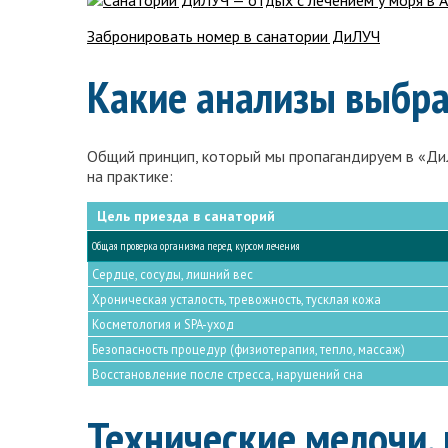
Забронировать номер в санатории ДиЛУЧ
Какие анализы выбра
Общий принцип, который мы пропагандируем в «ДиЛ
на практике:
Цель приезда в санаторий
Общая проверка организма перед курсом лечения
Сердце, сосуды, лишний вес
Хроническая усталость, тревожность, тусклая кожа
Косметология и SPA-уход
Безопасность процедур (физиотерапия, тепло, массаж)
Восстановление после стресса, нарушений сна
Технические мелочи,