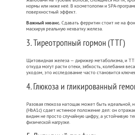
нормы или ниже неё. В косметологии и SPA-програм
поверхностный эффект.
Важный нюанс.
Сдавать ферритин стоит не на фо
маскируя реальную нехватку железа.
3. Тиреотропный гормон (ТТГ)
Щитовидная железа — дирижер метаболизма, и ТТГ 
откуда могут расти отеки, зябкость, колебания ве
уходом, это исследование часто становится ключе
4. Глюкоза и гликированный гемо
Разовая глюкоза натощак может быть идеальной, но
(HbA1c) сдает истинное положение дел: он отражае
видим не просто случайную цифру, а устойчивую т
физической нагрузке.