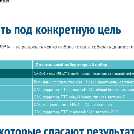
ть под конкретную цель
УЧ» — не раздувать чек из любопытства, а собирать диагностич
Оптимальный лабораторный набор
ОАК, ОАМ, глюкоза, АЛТ, АСТ, билирубин, креатинин, мочевина, липидный профил
Липидный профиль, глюкоза + HbA1c, креатинин, коагулог
ОАК, ферритин, ТТГ, глюкоза/HbA1c, общий белок, витамин
ОАК, ферритин, ТТГ, общий белок, глюкоза, витамин D
ОАК, коагулограмма, СРБ, АЛТ/АСТ, креатинин
ОАК, ферритин, ТТГ, глюкоза/HbA1c, витамин B12
 которые спасают результа