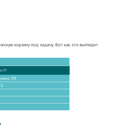
ескую корзину под задачу. Вот как это выглядит
ь, ТТГ
рамма, СРБ
 D
т