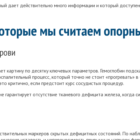
орый дает действительно много информации и который доступе
которые мы считаем опорн
крови
ет картину по десятку ключевых параметров. Гемоглобин подска
оспалительный процесс, который точно не стоит «прогревать» 
то критично, если предстоит курс сосудистых процедур.
 гарантирует отсутствие тканевого дефицита железа, когда сил
чувствительных маркеров скрытых дефицитных состояний. По на
оническую усталость и непереносимость привычных нагрузок фер