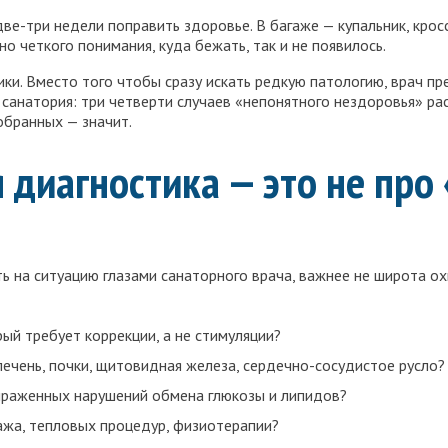
е-три недели поправить здоровье. В багаже — купальник, кроссов
но четкого понимания, куда бежать, так и не появилось.
ики. Вместо того чтобы сразу искать редкую патологию, врач пр
 санатория: три четверти случаев «непонятного нездоровья» р
обранных — значит.
диагностика — это не про 
ть на ситуацию глазами санаторного врача, важнее не широта о
ый требует коррекции, а не стимуляции?
печень, почки, щитовидная железа, сердечно-сосудистое русло?
ыраженных нарушений обмена глюкозы и липидов?
ажа, тепловых процедур, физиотерапии?