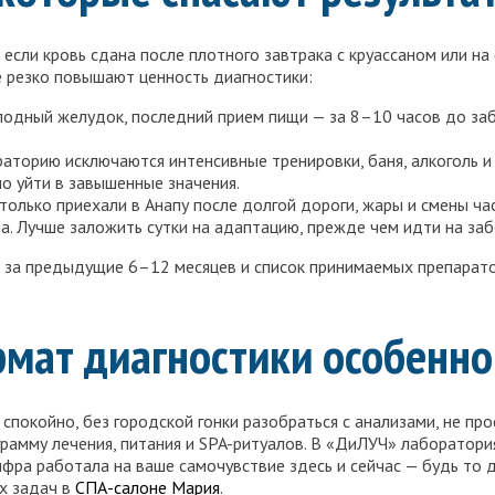
 если кровь сдана после плотного завтрака с круассаном или н
е резко повышают ценность диагностики:
лодный желудок, последний прием пищи — за 8–10 часов до заб
раторию исключаются интенсивные тренировки, баня, алкоголь и
о уйти в завышенные значения.
только приехали в Анапу после долгой дороги, жары и смены ча
. Лучше заложить сутки на адаптацию, прежде чем идти на заб
ы за предыдущие 6–12 месяцев и список принимаемых препарато
мат диагностики особенно
покойно, без городской гонки разобраться с анализами, не прос
грамму лечения, питания и SPA-ритуалов. В «ДиЛУЧ» лаборатор
фра работала на ваше самочувствие здесь и сейчас — будь то 
х задач в
СПА-салоне Мария
.