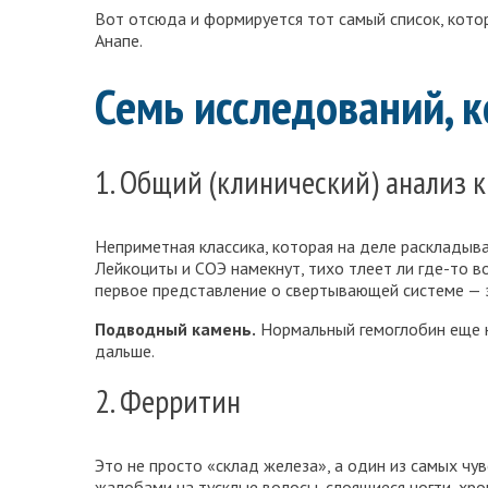
Вот отсюда и формируется тот самый список, кот
Анапе.
Семь исследований, 
1. Общий (клинический) анализ 
Неприметная классика, которая на деле раскладыва
Лейкоциты и СОЭ намекнут, тихо тлеет ли где-то в
первое представление о свертывающей системе — э
Подводный камень.
Нормальный гемоглобин еще не
дальше.
2. Ферритин
Это не просто «склад железа», а один из самых 
жалобами на тусклые волосы, слоящиеся ногти, хр