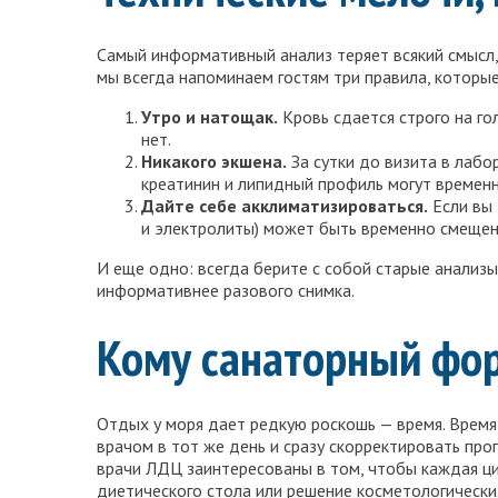
Самый информативный анализ теряет всякий смысл,
мы всегда напоминаем гостям три правила, которы
Утро и натощак.
Кровь сдается строго на го
нет.
Никакого экшена.
За сутки до визита в лабо
креатинин и липидный профиль могут временн
Дайте себе акклиматизироваться.
Если вы 
и электролиты) может быть временно смещена
И еще одно: всегда берите с собой старые анализ
информативнее разового снимка.
Кому санаторный фор
Отдых у моря дает редкую роскошь — время. Время с
врачом в тот же день и сразу скорректировать про
врачи ЛДЦ заинтересованы в том, чтобы каждая ци
диетического стола или решение косметологически