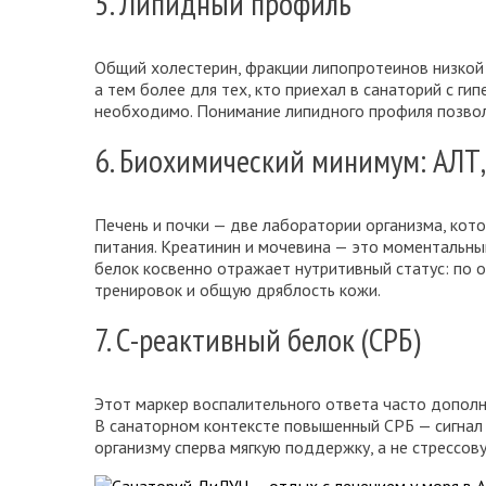
5. Липидный профиль
Общий холестерин, фракции липопротеинов низкой 
а тем более для тех, кто приехал в санаторий с г
необходимо. Понимание липидного профиля позволя
6. Биохимический минимум: АЛТ, 
Печень и почки — две лаборатории организма, кот
питания. Креатинин и мочевина — это моментальн
белок косвенно отражает нутритивный статус: по 
тренировок и общую дряблость кожи.
7. С-реактивный белок (СРБ)
Этот маркер воспалительного ответа часто дополня
В санаторном контексте повышенный СРБ — сигнал
организму сперва мягкую поддержку, а не стрессов