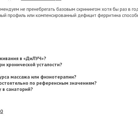
мендуем не пренебрегать базовым скринингом хотя бы раз в год
ый профиль или компенсированный дефицит ферритина способн
оживания в «ДиЛУЧ»?
ри хронической усталости?
курса массажа или физиотерапии?
остоятельно по референсным значениям?
у в санаторий?
30