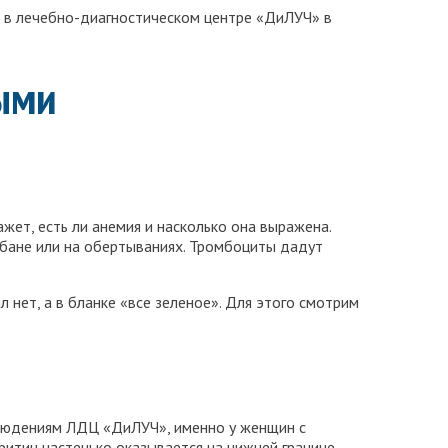
н в лечебно-диагностическом центре «ДиЛУЧ» в
ыми
жет, есть ли анемия и насколько она выражена.
в бане или на обертываниях. Тромбоциты дадут
 нет, а в бланке «все зеленое». Для этого смотрим
блюдениям ЛДЦ «ДиЛУЧ», именно у женщин с
ритин частенько оказывается на нижней границе