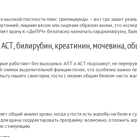
и высокой плотности плюс триглицериды — вот где зашит реаль
ипертонией, лишним весом или сидячим образом жизни, это иссл
ет врачу в «ДиЛУЧ» безопасно назначать кардионагрузку, бал
АСТ, билирубин, креатинин, мочевина, о
орые работают без выходных. АЛТ и АСТ подскажут, не перегру
ый снимок выделительной функции почек, что особенно важно 
опыту нашего санатория, гости с низким общим белком часто жа
ет общий анализ крови, когда у гостя есть жалобы на боли в су
 для врача скорректировать программу: возможно, отложить аг
ую стимуляцию.