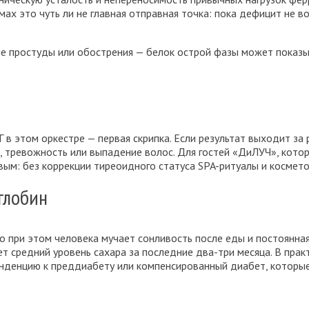
мах это чуть ли не главная отправная точка: пока дефицит не в
не простуды или обострения — белок острой фазы может показ
в этом оркестре — первая скрипка. Если результат выходит за 
са, тревожность или выпадение волос. Для гостей «ДиЛУЧ», кото
вым: без коррекции тиреоидного статуса SPA-ритуалы и космет
глобин
 при этом человека мучает сонливость после еды и постоянная 
т средний уровень сахара за последние два-три месяца. В прак
енденцию к преддиабету или компенсированный диабет, которы