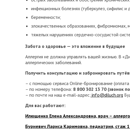
инфекционных болезнях (туберкулез, сифилис и д
беременности;
злокачественных образованиях, фибромиомах, м
тяжелых нарушениях сердечно-сосудистой сист
Забота о здоровье — это вложение в будущее
Аллергия не должна управлять вашей жизнью. В «
аллергических заболеваний.
Получить консультацию и забронировать путёв
– с помощью сервиса Online-бронирование (оплата 
– по номеру телефона:
8 800 302 13 70 (звонок п
– по почте на наш e-mail-адрес:
info@diluch.org
Буд
Для вас работают:
Илющенко Елена Александровна, врач – аллерг
Бурневич Лариса Каримовна, педиатрия, стаж 1