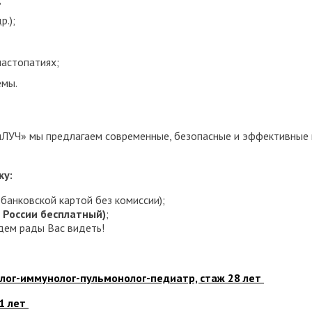
р.);
астопатиях;
емы.
ДиЛУЧ» мы предлагаем современные, безопасные и эффективные
ку:
банковской картой без комиссии);
о России бесплатный)
;
ем рады Вас видеть!
олог-иммунолог-пульмонолог-педиатр, стаж 28 лет
1 лет