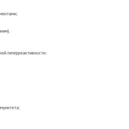
ементами;
иям).
ной гиперреактивности:
ммунитета;