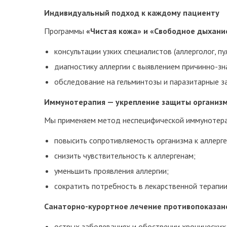
Индивидуальный подход к каждому пациенту
Программы
«Чистая кожа» и «Свободное дыхани
консультации узких специалистов (аллерголог, п
диагностику аллергии с выявлением причинно-зн
обследование на гельминтозы и паразитарные за
Иммунотерапия — укрепление защиты организ
Мы применяем метод неспецифической иммунотерап
повысить сопротивляемость организма к аллерге
снизить чувствительность к аллергенам;
уменьшить проявления аллергии;
сократить потребность в лекарственной терапии
Санаторно-курортное лечение противопоказано
острых заболеваниях и обострении хронических