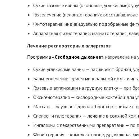
Сухие газовые ванны (озоновые, углекислые): у
Грязелечение (пелоидотерапия): восстанавлива
Фитотерапия: индивидуально подобранные фиточ
Аппаратная физиотерапия: магнитотерапия, лазер
Лечение респираторных аллергозов
Программа
«Свободное дыхание»
направлена на 
Сухие углекислые ванны — расширяют бронхи, ул
Бальнеолечение: прием минеральной воды и инга
Грязевые аппликации на грудную клетку — при б
Оксигенотерапия — кислородные коктейли для у
Массаж — улучшает дренаж бронхов, снижает ги
Спелео- и галотерапия — лечение в соляной ком
Ингаляции с лекарственными препаратами — по 
Физиотерапия — комплекс процедур, включая ми