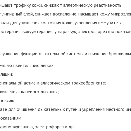
лучшают трофику кожи, снижают аллергическую реактивность;
ет липидный слой, снижает воспаление, насыщает кожу микроэл
аи для улучшения состояния кожи, укрепления иммунитета;
отерапия, вакуумтерапия, ультразвук, электрофорез (по показан
улучшение функции дыхательной системы и снижение бронхиаль
учшают вентиляцию легких;
ляции;
ронхиальной астме и аллергическом трахеобронхите;
лучшения тканевого дыхания;
поксию;
нате для очищения дыхательных путей и укрепления местного и
показаниям;
крополяризацию, электрофорез и др.