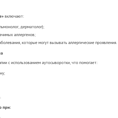
е»
включают:
ульмонолог, дерматолог);
ачимых аллергенов;
болевания, которые могут вызывать аллергические проявления.
ма
ии с использованием аутосыворотки, что помогает:
ну;
.
 при:
;