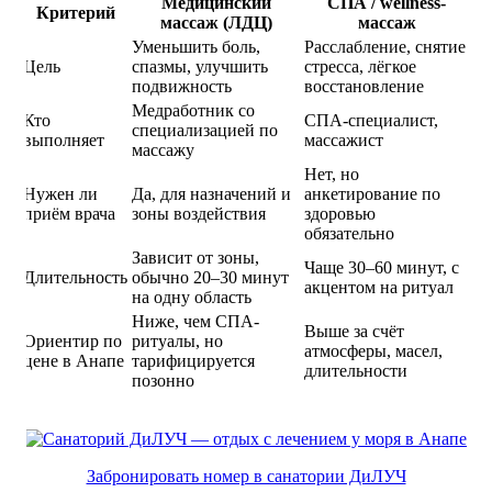
Медицинский
СПА / wellness-
Критерий
массаж (ЛДЦ)
массаж
Уменьшить боль,
Расслабление, снятие
Цель
спазмы, улучшить
стресса, лёгкое
подвижность
восстановление
Медработник со
Кто
СПА-специалист,
специализацией по
выполняет
массажист
массажу
Нет, но
Нужен ли
Да, для назначений и
анкетирование по
приём врача
зоны воздействия
здоровью
обязательно
Зависит от зоны,
Чаще 30–60 минут, с
Длительность
обычно 20–30 минут
акцентом на ритуал
на одну область
Ниже, чем СПА-
Выше за счёт
Ориентир по
ритуалы, но
атмосферы, масел,
цене в Анапе
тарифицируется
длительности
позонно
Забронировать номер в санатории ДиЛУЧ