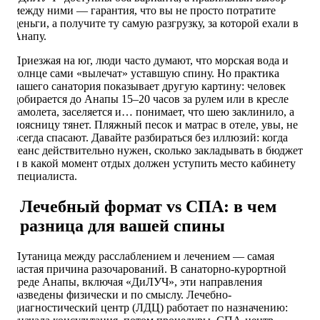
между ними — гарантия, что вы не просто потратите
деньги, а получите ту самую разгрузку, за которой ехали в
Анапу.
Приезжая на юг, люди часто думают, что морская вода и
солнце сами «вылечат» уставшую спину. Но практика
нашего санатория показывает другую картину: человек
добирается до Анапы 15–20 часов за рулем или в кресле
самолета, заселяется и… понимает, что шею заклинило, а
поясницу тянет. Пляжный песок и матрас в отеле, увы, не
всегда спасают. Давайте разбираться без иллюзий: когда
сеанс действительно нужен, сколько закладывать в бюджет
и в какой момент отдых должен уступить место кабинету
специалиста.
Лечебный формат vs СПА: в чем
разница для вашей спины
Путаница между расслаблением и лечением — самая
частая причина разочарований. В санаторно-курортной
среде Анапы, включая «ДиЛУЧ», эти направления
разведены физически и по смыслу. Лечебно-
диагностический центр (ЛДЦ) работает по назначению: