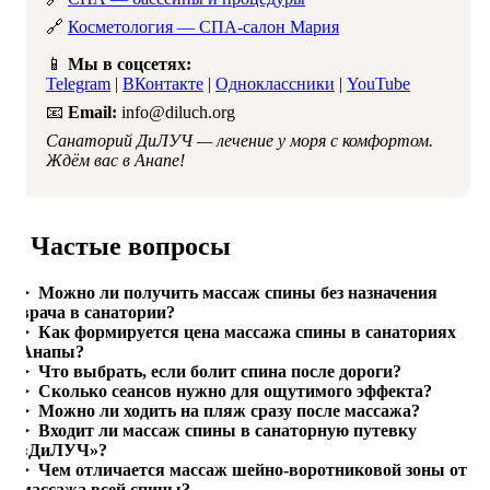
🔗
Косметология — СПА-салон Мария
📱
Мы в соцсетях:
Telegram
|
ВКонтакте
|
Одноклассники
|
YouTube
📧
Email:
info@diluch.org
Санаторий ДиЛУЧ — лечение у моря с комфортом.
Ждём вас в Анапе!
Частые вопросы
Можно ли получить массаж спины без назначения
врача в санатории?
Как формируется цена массажа спины в санаториях
Анапы?
Что выбрать, если болит спина после дороги?
Сколько сеансов нужно для ощутимого эффекта?
Можно ли ходить на пляж сразу после массажа?
Входит ли массаж спины в санаторную путевку
«ДиЛУЧ»?
Чем отличается массаж шейно-воротниковой зоны от
массажа всей спины?