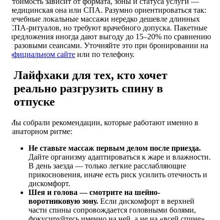
стоимость зависит от формата, зоны и статуса услуги —
медицинская она или СПА. Разумно ориентироваться так:
лечебные локальные массажи нередко дешевле длинных
СПА-ритуалов, но требуют врачебного допуска. Пакетные
предложения иногда дают выгоду до 15–20% по сравнению
с разовыми сеансами. Уточняйте это при бронировании на
официальном сайте
или по телефону.
Лайфхаки для тех, кто хочет
реально разгрузить спину в
отпуске
Мы собрали рекомендации, которые работают именно в
санаторном ритме:
Не ставьте массаж первым делом после приезда.
Дайте организму адаптироваться к жаре и влажности.
В день заезда — только легкие расслабляющие
прикосновения, иначе есть риск усилить отечность и
дискомфорт.
Шея и голова — смотрите на шейно-
воротниковую зону.
Если дискомфорт в верхней
части спины сопровождается головными болями,
фокусируйтесь именно на ней, а не на «всей спине».