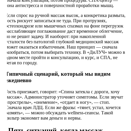
сначала консультация, потом процедуры. СПА-центр —
зона антистресса и поверхностной проработки мышц.
Если спрос на ручной массаж высок, а конкретика размыта,
гость рискует записаться не туда. При протрузиях,
остеохондрозе или мышечных спазмах на фоне перегрузок
расслабляющее поглаживание даст временное облегчение,
но не решит задачу. И наоборот: при накопленной
усталости без патологий глубокий медицинский массаж
может оказаться избыточным. Наш принцип — сначала
разобраться, потом выбирать технику. В «ДиЛУЧ» можно в
одном месте пройти и консультацию, и курс, и СПА, не
бегая по городу.
Типичный сценарий, который мы видим
ежедневно
Гость приезжает, говорит: «Спина затекла с дороги, хочу
массаж». Администратор уточняет симптомы. Если звучат
«прострелы», «онемение», «отдает в ногу», — стоп.
Сначала врач ЛДЦ. Если же фразы: «тянет, устал, хочется
размять», — можно обсуждать wellness-сеансы. Такой
фильтр экономит вам деньги и нервы.
Пять ситуаций, когда массаж