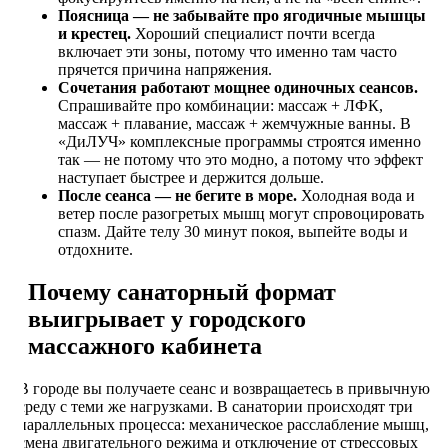
Поясница — не забывайте про ягодичные мышцы
и крестец.
Хороший специалист почти всегда
включает эти зоны, потому что именно там часто
прячется причина напряжения.
Сочетания работают мощнее одиночных сеансов.
Спрашивайте про комбинации: массаж + ЛФК,
массаж + плавание, массаж + жемчужные ванны. В
«ДиЛУЧ» комплексные программы строятся именно
так — не потому что это модно, а потому что эффект
наступает быстрее и держится дольше.
После сеанса — не бегите в море.
Холодная вода и
ветер после разогретых мышц могут спровоцировать
спазм. Дайте телу 30 минут покоя, выпейте воды и
отдохните.
Почему санаторный формат
выигрывает у городского
массажного кабинета
В городе вы получаете сеанс и возвращаетесь в привычную
среду с теми же нагрузками. В санатории происходят три
параллельных процесса: механическое расслабление мышц,
смена двигательного режима и отключение от стрессовых