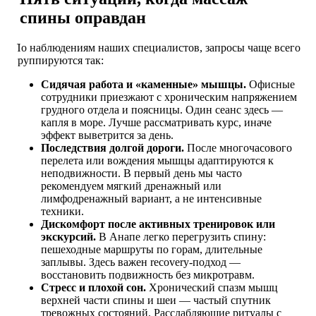
спины оправдан
По наблюдениям наших специалистов, запросы чаще всего
группируются так:
Сидячая работа и «каменные» мышцы.
Офисные
сотрудники приезжают с хроническим напряжением
грудного отдела и поясницы. Один сеанс здесь —
капля в море. Лучше рассматривать курс, иначе
эффект выветрится за день.
Последствия долгой дороги.
После многочасового
перелета или вождения мышцы адаптируются к
неподвижности. В первый день мы часто
рекомендуем мягкий дренажный или
лимфодренажный вариант, а не интенсивные
техники.
Дискомфорт после активных тренировок или
экскурсий.
В Анапе легко перегрузить спину:
пешеходные маршруты по горам, длительные
заплывы. Здесь важен recovery-подход —
восстановить подвижность без микротравм.
Стресс и плохой сон.
Хронический спазм мышц
верхней части спины и шеи — частый спутник
тревожных состояний. Расслабляющие ритуалы с