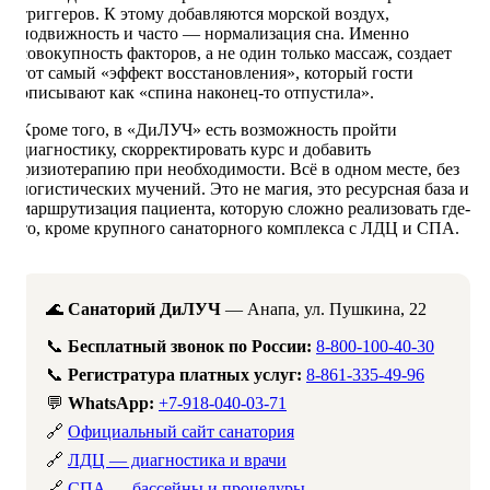
триггеров. К этому добавляются морской воздух,
подвижность и часто — нормализация сна. Именно
совокупность факторов, а не один только массаж, создает
тот самый «эффект восстановления», который гости
описывают как «спина наконец-то отпустила».
Кроме того, в «ДиЛУЧ» есть возможность пройти
диагностику, скорректировать курс и добавить
физиотерапию при необходимости. Всё в одном месте, без
логистических мучений. Это не магия, это ресурсная база и
маршрутизация пациента, которую сложно реализовать где-
то, кроме крупного санаторного комплекса с ЛДЦ и СПА.
🌊
Санаторий ДиЛУЧ
— Анапа, ул. Пушкина, 22
📞
Бесплатный звонок по России:
8-800-100-40-30
📞
Регистратура платных услуг:
8-861-335-49-96
💬
WhatsApp:
+7-918-040-03-71
🔗
Официальный сайт санатория
🔗
ЛДЦ — диагностика и врачи
🔗
СПА — бассейны и процедуры