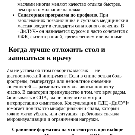
маслами иногда меняют качество отдыха быстрее,
чем просто молчание на пляже.
Санаторная программа по профилю.
При
заболеваниях позвоночника и суставов медицинский
массаж входит в стандарты санаторного лечения. В
«ДиЛУЧ» он назначается курсом и часто сочетается с
ЛФК, физиотерапией, грязелечением или ваннами.
Когда лучше отложить стол и
записаться к врачу
Мы не устаем об этом говорить: массаж — не
диагностический инструмент. Если в спине острая боль,
прострелы, температура или непонятное онемение
конечностей — разминать зону «на авось» попросту
опасно. В санатории преимущество в том, что врач рядом.
Записываясь в СПА, вы не получите осмотр и
интерпретацию симптомов. Консультация в ЛДЦ «ДиЛУЧ»
помогает понять: это миофасциальный спазм, который
можно мягко убрать, или ситуация, требующая сначала
нейровизуализации и ограничения нагрузки.
Сравнение форматов: на что смотреть при выборе