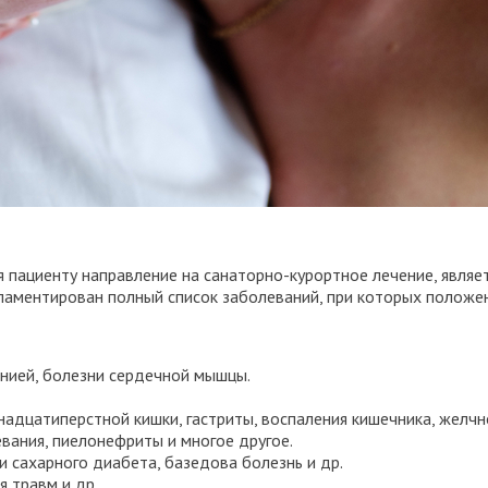
пациенту направление на санаторно-курортное лечение, являе
гламентирован полный список заболеваний, при которых положе
тонией, болезни сердечной мышцы.
надцатиперстной кишки, гастриты, воспаления кишечника, желчн
ания, пиелонефриты и многое другое.
и сахарного диабета, базедова болезнь и др.
я травм и др.