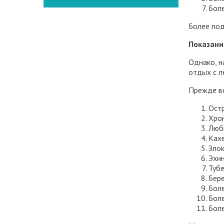
Боле
Более под
Показани
Однако, н
отдых с л
Прежде вс
Ост
Хрон
Любы
Кахе
Злок
Эхин
Тубе
Бере
Боле
Бол
Боле