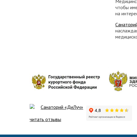
Медицинск
чтобы име
на интер
Санатори
наслажда
медициско
Санаторий «ДиЛуч»
читать отзывы