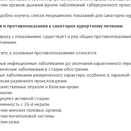
зни органов дыхания (кроме заболеваний туберкулезного происх
робно изучить список медицинских показаний для санаторно к
я и противопоказания к санаторно курортному лечению
аряду с показаниями, существует и ряд общих противопоказаний
ечением.
его, к основным противопоказаниям относятся:
рые инфекционные заболевания до окончания карантинного пер
ические заболевания в стадии обострения.
е заболевания венерического характера, особенно в заразной
ксия различного происхождения.
ачественные опухоли и болезни крови.
ококк.
ркулез активной стадии.
менность с 26-й недели.
зни женских половых органов.
езни мочеполовой системы.
зни кожи.