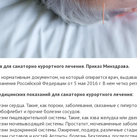
я для санаторно курортного лечения. Приказ Минздрава.
нормативным документом, на который опирается врач, выдавая 
анения Российской Федерации от 5 мая 2016 г. В нем четко ре
едицинских показаний для санаторно курортного лечения:
зни сердца. Такие, как пороки, заболевания, связанные с гипер
мбофлебит и прочие болезни сосудов.
зни пищеварительной системы. Такие, как язва желудка или две
зни мочевыводящей системы. Простатит, мочекаменные заболев
зни эндокринной системы. Ожирение, подагра, различные стади
зни суставов и костей. Артриты, болезнь Бехтерева, последстви