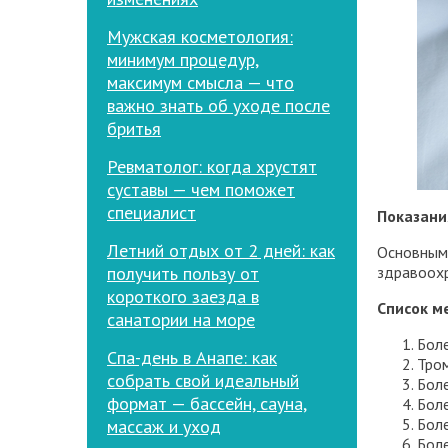
Мужская косметология:
минимум процедур,
максимум смысла — что
важно знать об уходе после
бритья
Ревматолог: когда хрустят
суставы — чем поможет
специалист
Показани
Летний отдых от 2 дней: как
Основным 
получить пользу от
здравоохр
короткого заезда в
Список м
санатории на море
Боле
Спа-день в Анапе: как
Тро
собрать свой идеальный
Боле
формат — бассейн, сауна,
Боле
Боле
массаж и уход
Боле