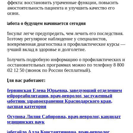
эффекта: восстановить утраченные функции, повысить
самостоятельность пациента и улучшить качество его
жизни.
Забота о будущем начинается сегодня
Инсульт легче предупредить, чем лечить его последствия.
Поэтому регулярное наблюдение у специалистов,
своевременная диагностика и профилактические курсы —
лучший вклад в здоровье и долголетие.
Получить подробную информацию о профилактических и
восстановительных программах можно по телефону 8 800
302 12 50 (звонок по России бесплатный).
Для вас работают:
Червинская Елена Юрьевна, заведующий отделением
нейрореабилитации, врач-невролог, заслуженный
работник здравоохранения Краснодарского края,
высшая категория
Юсупова Лилия Сабировна, врач-невролог, кандидат
медицинских наук
Забегайло Алла Константиновна, врач-невролог