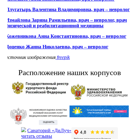
Плугатырь Валентина Владимировна, врач – невролог
Измайлова Зарина Рамильевна, врач – невролог, врач
физической и реабилитационной медицины
Кожевникова Анна Константиновна, врач – невролог
Доценко Жанна Николаевна, врач – невролог
источник изображения
freepik
Расположение наших корпусов
Санаторий «ДиЛуч»
читать отзывы