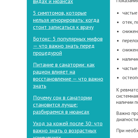
Показания
видах и нюансах
5 симптомов, которые
частые
нельзя игнорировать: когда
отек, п
стоит записаться к врачу
снижени
Ботокс: 5 популярных мифов
перело
— что важно знать перед
снижен
процедурой
наличи
Питание в санатории: как
частые
рацион влияет на
остеоп
восстановление — что важно
знать
К ревмато
системная
Почему сон в санатории
наличии п
становится лучше:
разбираемся в нюансах
Важно про
диагности
Уход за кожей после 30: что
важно знать о возрастных
При необх
изменениях