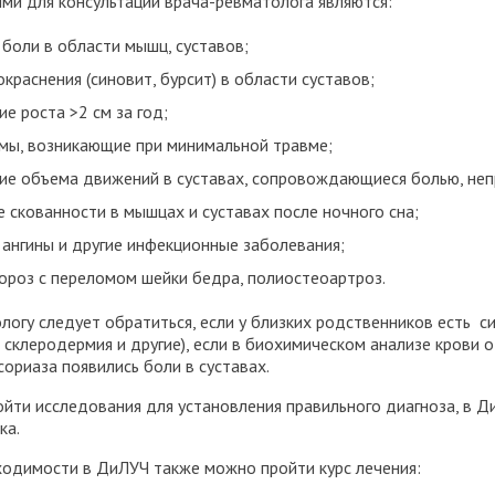
ми для консультации врача-ревматолога являются:
 боли в области мышц, суставов;
окраснения (синовит, бурсит) в области суставов;
е роста >2 см за год;
мы, возникающие при минимальной травме;
ие объема движений в суставах, сопровождающиеся болью, не
е скованности в мышцах и суставах после ночного сна;
 ангины и другие инфекционные заболевания;
ороз с переломом шейки бедра, полиостеоартроз.
логу следует обратиться, если у близких родственников есть 
 склеродермия и другие), если в биохимическом анализе крови 
сориаза появились боли в суставах.
йти исследования для установления правильного диагноза, в Ди
ка.
одимости в ДиЛУЧ также можно пройти курс лечения: