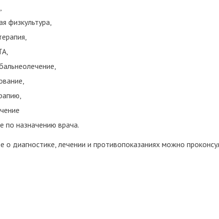
,
ая физкультура,
терапия,
А,
бальнеолечение,
ование,
рапию,
ечение
ое по назначению врача.
 о диагностике, лечении и противопоказаниях можно проконсу