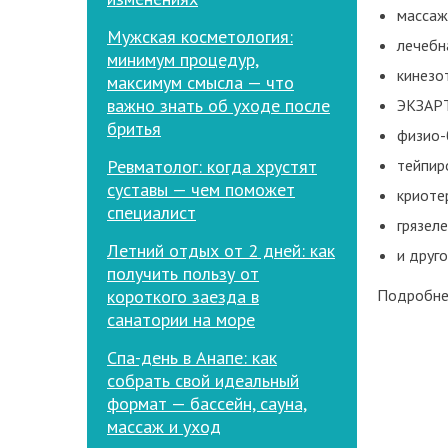
массаж
Мужская косметология:
лечебн
минимум процедур,
кинезо
максимум смысла — что
важно знать об уходе после
ЭКЗАРТ
бритья
физио-
Ревматолог: когда хрустят
тейпир
суставы — чем поможет
криоте
специалист
грязел
Летний отдых от 2 дней: как
и друг
получить пользу от
короткого заезда в
Подробнее
санатории на море
Спа-день в Анапе: как
собрать свой идеальный
формат — бассейн, сауна,
массаж и уход