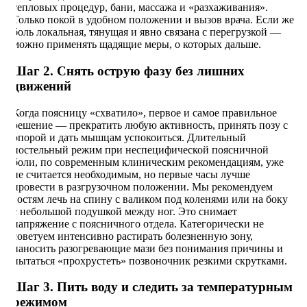
тепловых процедур, бани, массажа и «разхаживания».
Только покой в удобном положении и вызов врача. Если же
боль локальная, тянущая и явно связана с перегрузкой —
можно применять щадящие меры, о которых дальше.
Шаг 2. Снять острую фазу без лишних
движений
Когда поясницу «схватило», первое и самое правильное
решение — прекратить любую активность, принять позу с
опорой и дать мышцам успокоиться. Длительный
постельный режим при неспецифической поясничной
боли, по современным клиническим рекомендациям, уже
не считается необходимым, но первые часы лучше
провести в разгрузочном положении. Мы рекомендуем
гостям лечь на спину с валиком под коленями или на боку
с небольшой подушкой между ног. Это снимает
напряжение с поясничного отдела. Категорически не
советуем интенсивно растирать болезненную зону,
наносить разогревающие мази без понимания причины и
пытаться «прохрустеть» позвоночник резкими скрутками.
Шаг 3. Пить воду и следить за температурным
режимом