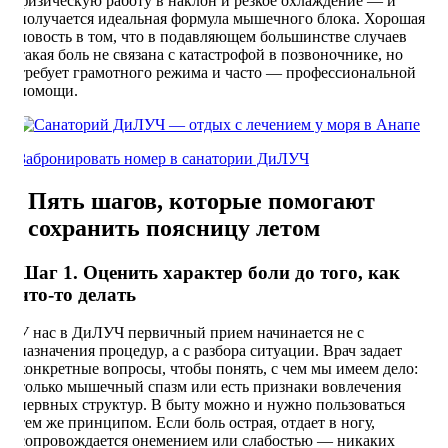
физическую работу в наклон и резкое охлаждение — и
получается идеальная формула мышечного блока. Хорошая
новость в том, что в подавляющем большинстве случаев
такая боль не связана с катастрофой в позвоночнике, но
требует грамотного режима и часто — профессиональной
помощи.
Забронировать номер в санатории ДиЛУЧ
Пять шагов, которые помогают
сохранить поясницу летом
Шаг 1. Оценить характер боли до того, как
что-то делать
У нас в ДиЛУЧ первичный прием начинается не с
назначения процедур, а с разбора ситуации. Врач задает
конкретные вопросы, чтобы понять, с чем мы имеем дело:
только мышечный спазм или есть признаки вовлечения
нервных структур. В быту можно и нужно пользоваться
тем же принципом. Если боль острая, отдает в ногу,
сопровождается онемением или слабостью — никаких