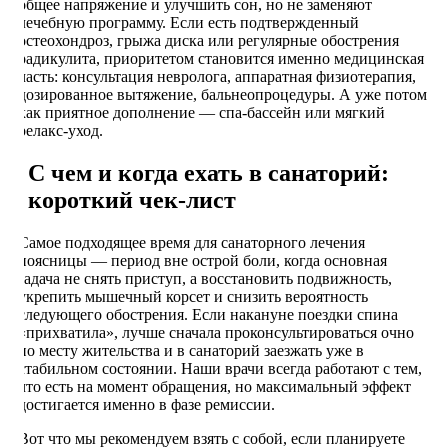
общее напряжение и улучшить сон, но не заменяют
лечебную программу. Если есть подтвержденный
остеохондроз, грыжа диска или регулярные обострения
радикулита, приоритетом становится именно медицинская
часть: консультация невролога, аппаратная физиотерапия,
дозированное вытяжение, бальнеопроцедуры. А уже потом
как приятное дополнение — спа-бассейн или мягкий
релакс-уход.
С чем и когда ехать в санаторий:
короткий чек-лист
Самое подходящее время для санаторного лечения
поясницы — период вне острой боли, когда основная
задача не снять приступ, а восстановить подвижность,
укрепить мышечный корсет и снизить вероятность
следующего обострения. Если накануне поездки спина
«прихватила», лучше сначала проконсультироваться очно
по месту жительства и в санаторий заезжать уже в
стабильном состоянии. Наши врачи всегда работают с тем,
что есть на момент обращения, но максимальный эффект
достигается именно в фазе ремиссии.
Вот что мы рекомендуем взять с собой, если планируете