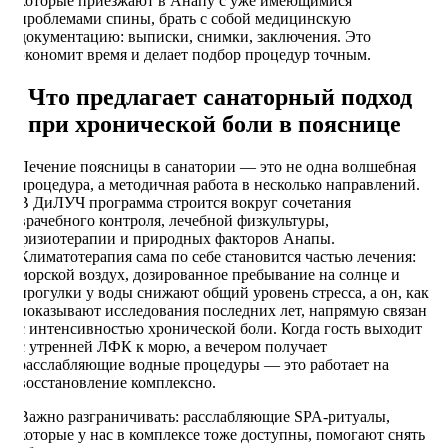
которые приезжают в Анапу с уже имеющимися
проблемами спины, брать с собой медицинскую
документацию: выписки, снимки, заключения. Это
экономит время и делает подбор процедур точным.
Что предлагает санаторный подход
при хронической боли в пояснице
Лечение поясницы в санатории — это не одна волшебная
процедура, а методичная работа в несколько направлений.
В ДиЛУЧ программа строится вокруг сочетания
врачебного контроля, лечебной физкультуры,
физиотерапии и природных факторов Анапы.
Климатотерапия сама по себе становится частью лечения:
морской воздух, дозированное пребывание на солнце и
прогулки у воды снижают общий уровень стресса, а он, как
показывают исследования последних лет, напрямую связан
с интенсивностью хронической боли. Когда гость выходит
с утренней ЛФК к морю, а вечером получает
расслабляющие водные процедуры — это работает на
восстановление комплексно.
Важно разграничивать: расслабляющие SPA-ритуалы,
которые у нас в комплексе тоже доступны, помогают снять