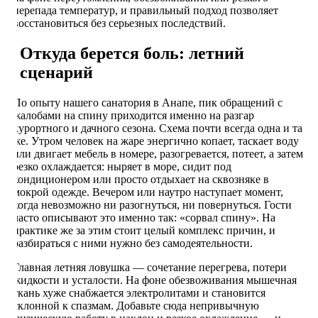
перепада температур, и правильный подход позволяет
восстановиться без серьезных последствий.
Откуда берется боль: летний
сценарий
По опыту нашего санатория в Анапе, пик обращений с
жалобами на спину приходится именно на разгар
курортного и дачного сезона. Схема почти всегда одна и та
же. Утром человек на жаре энергично копает, таскает воду
или двигает мебель в номере, разогревается, потеет, а затем
резко охлаждается: ныряет в море, сидит под
кондиционером или просто отдыхает на сквозняке в
мокрой одежде. Вечером или наутро наступает момент,
когда невозможно ни разогнуться, ни повернуться. Гости
часто описывают это именно так: «сорвал спину». На
практике же за этим стоит целый комплекс причин, и
разбираться с ними нужно без самодеятельности.
Главная летняя ловушка — сочетание перегрева, потери
жидкости и усталости. На фоне обезвоживания мышечная
ткань хуже снабжается электролитами и становится
склонной к спазмам. Добавьте сюда непривычную