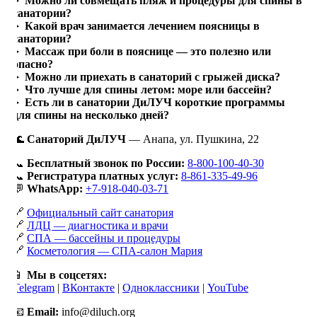
Можно ли совмещать пляж и процедуры для спины в
санатории?
Какой врач занимается лечением поясницы в
санатории?
Массаж при боли в пояснице — это полезно или
опасно?
Можно ли приехать в санаторий с грыжей диска?
Что лучше для спины летом: море или бассейн?
Есть ли в санатории ДиЛУЧ короткие программы
для спины на несколько дней?
🌊
Санаторий ДиЛУЧ
— Анапа, ул. Пушкина, 22
📞
Бесплатный звонок по России:
8-800-100-40-30
📞
Регистратура платных услуг:
8-861-335-49-96
💬
WhatsApp:
+7-918-040-03-71
🔗
Официальный сайт санатория
🔗
ЛДЦ — диагностика и врачи
🔗
СПА — бассейны и процедуры
🔗
Косметология — СПА-салон Мария
📱
Мы в соцсетях:
Telegram
|
ВКонтакте
|
Одноклассники
|
YouTube
📧
Email:
info@diluch.org