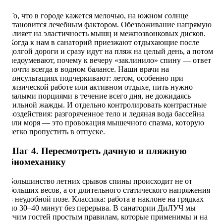
То, что в городе кажется мелочью, на южном солнце
становится лечебным фактором. Обезвоживание напрямую
влияет на эластичность мышц и межпозвонковых дисков.
Когда к нам в санаторий приезжают отдыхающие после
долгой дороги и сразу идут на пляж на целый день, а потом
недоумевают, почему к вечеру «заклинило» спину — ответ
почти всегда в водном балансе. Наши врачи на
консультациях подчеркивают: летом, особенно при
физической работе или активном отдыхе, пить нужно
малыми порциями в течение всего дня, не дожидаясь
сильной жажды. И отдельно контролировать контрастные
воздействия: разгоряченное тело и ледяная вода бассейна
или моря — это провокация мышечного спазма, которую
легко пропустить в отпуске.
Шаг 4. Пересмотреть дачную и пляжную
биомеханику
Большинство летних срывов спины происходит не от
больших весов, а от длительного статического напряжения
в неудобной позе. Классика: работа в наклоне на грядках
по 30–40 минут без перерыва. В санатории ДиЛУЧ мы
учим гостей простым правилам, которые применимы и на