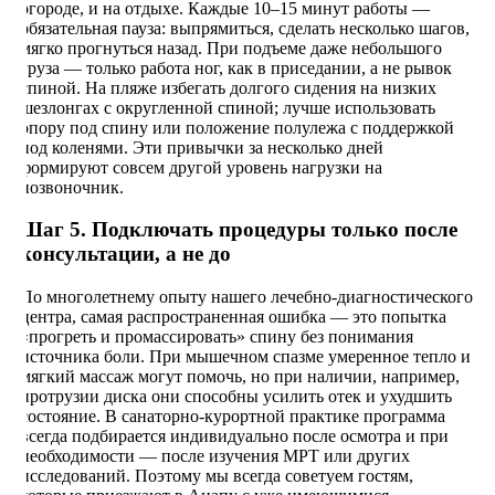
огороде, и на отдыхе. Каждые 10–15 минут работы —
обязательная пауза: выпрямиться, сделать несколько шагов,
мягко прогнуться назад. При подъеме даже небольшого
груза — только работа ног, как в приседании, а не рывок
спиной. На пляже избегать долгого сидения на низких
шезлонгах с округленной спиной; лучше использовать
опору под спину или положение полулежа с поддержкой
под коленями. Эти привычки за несколько дней
формируют совсем другой уровень нагрузки на
позвоночник.
Шаг 5. Подключать процедуры только после
консультации, а не до
По многолетнему опыту нашего лечебно-диагностического
центра, самая распространенная ошибка — это попытка
«прогреть и промассировать» спину без понимания
источника боли. При мышечном спазме умеренное тепло и
мягкий массаж могут помочь, но при наличии, например,
протрузии диска они способны усилить отек и ухудшить
состояние. В санаторно-курортной практике программа
всегда подбирается индивидуально после осмотра и при
необходимости — после изучения МРТ или других
исследований. Поэтому мы всегда советуем гостям,