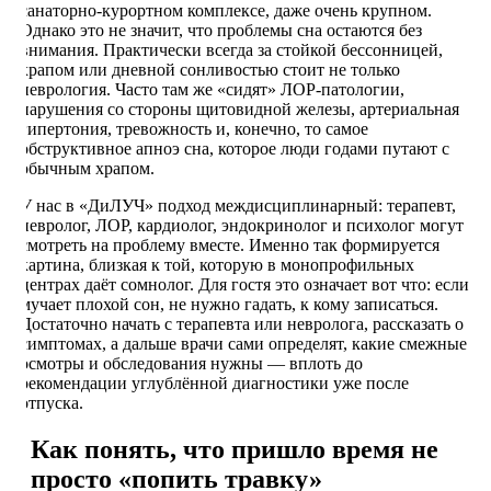
санаторно-курортном комплексе, даже очень крупном.
Однако это не значит, что проблемы сна остаются без
внимания. Практически всегда за стойкой бессонницей,
храпом или дневной сонливостью стоит не только
неврология. Часто там же «сидят» ЛОР-патологии,
нарушения со стороны щитовидной железы, артериальная
гипертония, тревожность и, конечно, то самое
обструктивное апноэ сна, которое люди годами путают с
обычным храпом.
У нас в «ДиЛУЧ» подход междисциплинарный: терапевт,
невролог, ЛОР, кардиолог, эндокринолог и психолог могут
смотреть на проблему вместе. Именно так формируется
картина, близкая к той, которую в монопрофильных
центрах даёт сомнолог. Для гостя это означает вот что: если
мучает плохой сон, не нужно гадать, к кому записаться.
Достаточно начать с терапевта или невролога, рассказать о
симптомах, а дальше врачи сами определят, какие смежные
осмотры и обследования нужны — вплоть до
рекомендации углублённой диагностики уже после
отпуска.
Как понять, что пришло время не
просто «попить травку»