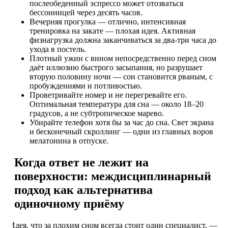
послеобеденный эспрессо может отозваться
бессонницей через десять часов.
Вечерняя прогулка — отлично, интенсивная
тренировка на закате — плохая идея. Активная
физнагрузка должна заканчиваться за два-три часа до
ухода в постель.
Плотный ужин с вином непосредственно перед сном
даёт иллюзию быстрого засыпания, но разрушает
вторую половину ночи — сон становится рваным, с
пробуждениями и потливостью.
Проветривайте номер и не перегревайте его.
Оптимальная температура для сна — около 18–20
градусов, а не субтропическое марево.
Убирайте телефон хотя бы за час до сна. Свет экрана
и бесконечный скроллинг — одни из главных воров
мелатонина в отпуске.
Когда ответ не лежит на
поверхности: междисциплинарный
подход как альтернатива
одиночному приёму
Идея, что за плохим сном всегда стоит один специалист, —