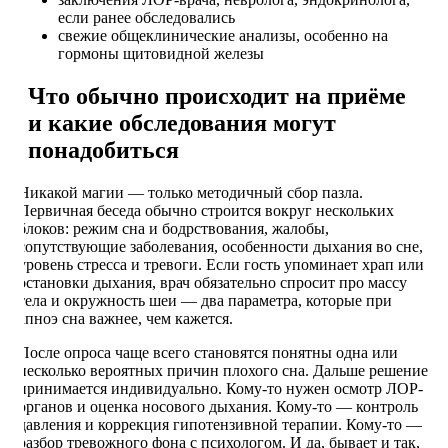
если ранее обследовались
свежие общеклинические анализы, особенно на
гормоны щитовидной железы
Что обычно происходит на приёме
и какие обследования могут
понадобиться
Никакой магии — только методичный сбор пазла.
Первичная беседа обычно строится вокруг нескольких
блоков: режим сна и бодрствования, жалобы,
сопутствующие заболевания, особенности дыхания во сне,
уровень стресса и тревоги. Если гость упоминает храп или
остановки дыхания, врач обязательно спросит про массу
тела и окружность шеи — два параметра, которые при
апноэ сна важнее, чем кажется.
После опроса чаще всего становятся понятны одна или
несколько вероятных причин плохого сна. Дальше решение
принимается индивидуально. Кому-то нужен осмотр ЛОР-
органов и оценка носового дыхания. Кому-то — контроль
давления и коррекция гипотензивной терапии. Кому-то —
разбор тревожного фона с психологом. И да, бывает и так,