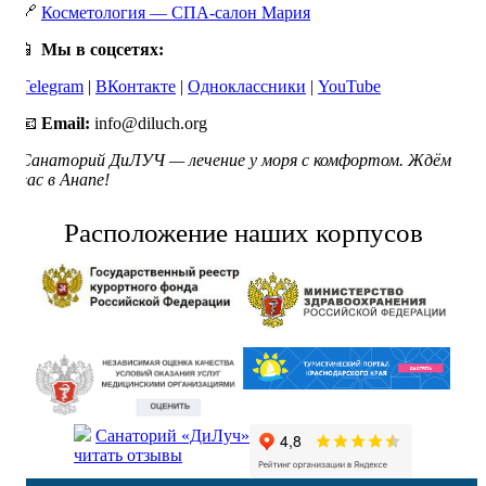
🔗
Косметология — СПА-салон Мария
📱
Мы в соцсетях:
Telegram
|
ВКонтакте
|
Одноклассники
|
YouTube
📧
Email:
info@diluch.org
Санаторий ДиЛУЧ — лечение у моря с комфортом. Ждём
вас в Анапе!
Расположение наших корпусов
Санаторий «ДиЛуч»
читать отзывы