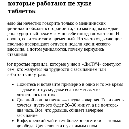
которые работают не хуже
таблеток
Было бы нечестно говорить только о медицинских
причинах и обходить стороной то, что мы видим каждый
день: курортный режим сам по себе иногда ломает сон. И
хорошо, если этот слом временный. Но часто отдыхающие
невольно превращают отпуск в недели хронического
недосыпа, а потом удивляются, почему вернулись
уставшими.
Вот простые правила, которые у нас в «ДиЛУЧ» советуют
всем, кто жалуется на трудности с засыпанием или
разбитость по утрам:
Ложитесь и вставайте примерно в одно и то же время
— даже в отпуске, даже если кажется, что
«отосплюсь потом».
Дневной сон на пляже — штука коварная. Если очень
хочется, пусть это будет 20–30 минут, а не полтора-
два часа. Всё, что дольше, сбивает вечернее
засыпание.
Кофе, крепкий чай и тем более энергетики — только
до обеда. Для человека с уязвимым сном