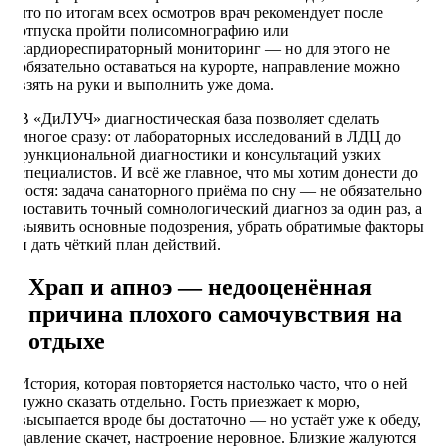
что по итогам всех осмотров врач рекомендует после
отпуска пройти полисомнографию или
кардиореспираторный мониторинг — но для этого не
обязательно оставаться на курорте, направление можно
взять на руки и выполнить уже дома.
В «ДиЛУЧ» диагностическая база позволяет сделать
многое сразу: от лабораторных исследований в ЛДЦ до
функциональной диагностики и консультаций узких
специалистов. И всё же главное, что мы хотим донести до
гостя: задача санаторного приёма по сну — не обязательно
поставить точный сомнологический диагноз за один раз, а
выявить основные подозрения, убрать обратимые факторы
и дать чёткий план действий.
Храп и апноэ — недооценённая
причина плохого самочувствия на
отдыхе
История, которая повторяется настолько часто, что о ней
нужно сказать отдельно. Гость приезжает к морю,
высыпается вроде бы достаточно — но устаёт уже к обеду,
давление скачет, настроение неровное. Близкие жалуются