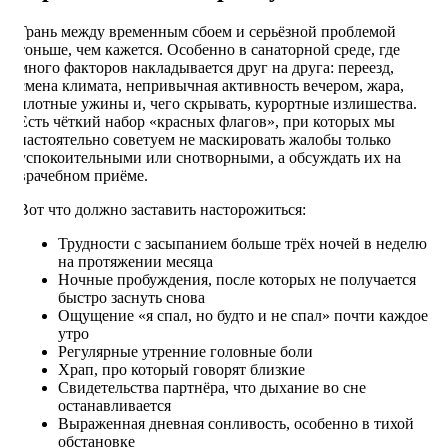
Грань между временным сбоем и серьёзной проблемой
тоньше, чем кажется. Особенно в санаторной среде, где
много факторов накладывается друг на друга: переезд,
смена климата, непривычная активность вечером, жара,
плотные ужины и, чего скрывать, курортные излишества.
Есть чёткий набор «красных флагов», при которых мы
настоятельно советуем не маскировать жалобы только
успокоительными или снотворными, а обсуждать их на
врачебном приёме.
Вот что должно заставить насторожиться:
Трудности с засыпанием больше трёх ночей в неделю
на протяжении месяца
Ночные пробуждения, после которых не получается
быстро заснуть снова
Ощущение «я спал, но будто и не спал» почти каждое
утро
Регулярные утренние головные боли
Храп, про который говорят близкие
Свидетельства партнёра, что дыхание во сне
останавливается
Выраженная дневная сонливость, особенно в тихой
обстановке