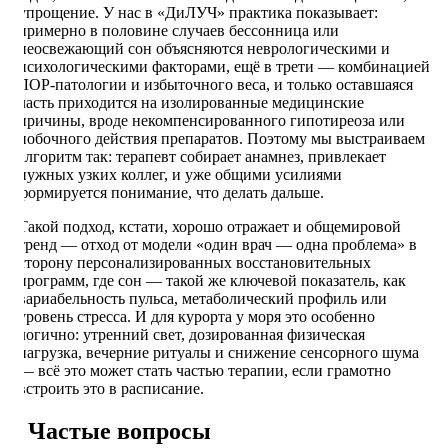
упрощение. У нас в «ДиЛУЧ» практика показывает:
примерно в половине случаев бессонница или
неосвежающий сон объясняются неврологическими и
психологическими факторами, ещё в трети — комбинацией
ЛОР-патологии и избыточного веса, и только оставшаяся
часть приходится на изолированные медицинские
причины, вроде некомпенсированного гипотиреоза или
побочного действия препаратов. Поэтому мы выстраиваем
алгоритм так: терапевт собирает анамнез, привлекает
нужных узких коллег, и уже общими усилиями
формируется понимание, что делать дальше.
Такой подход, кстати, хорошо отражает и общемировой
тренд — отход от модели «один врач — одна проблема» в
сторону персонализированных восстановительных
программ, где сон — такой же ключевой показатель, как
вариабельность пульса, метаболический профиль или
уровень стресса. И для курорта у моря это особенно
логично: утренний свет, дозированная физическая
нагрузка, вечерние ритуалы и снижение сенсорного шума
— всё это может стать частью терапии, если грамотно
встроить это в расписание.
Частые вопросы