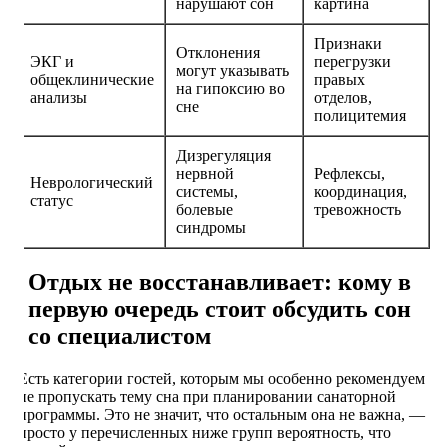
нарушают сон
картина
Признаки
Отклонения
ЭКГ и
перегрузки
могут указывать
общеклинические
правых
на гипоксию во
анализы
отделов,
сне
полицитемия
Дизрегуляция
нервной
Рефлексы,
Неврологический
системы,
координация,
статус
болевые
тревожность
синдромы
Отдых не восстанавливает: кому в
первую очередь стоит обсудить сон
со специалистом
Есть категории гостей, которым мы особенно рекомендуем
не пропускать тему сна при планировании санаторной
программы. Это не значит, что остальным она не важна, —
просто у перечисленных ниже групп вероятность, что