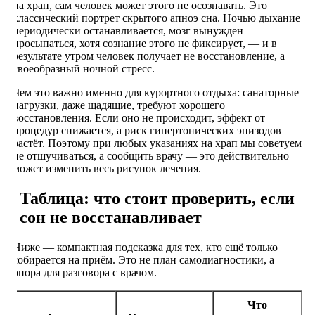
на храп, сам человек может этого не осознавать. Это
классический портрет скрытого апноэ сна. Ночью дыхание
периодически останавливается, мозг вынужден
просыпаться, хотя сознание этого не фиксирует, — и в
результате утром человек получает не восстановление, а
своеобразный ночной стресс.
Чем это важно именно для курортного отдыха: санаторные
нагрузки, даже щадящие, требуют хорошего
восстановления. Если оно не происходит, эффект от
процедур снижается, а риск гипертонических эпизодов
растёт. Поэтому при любых указаниях на храп мы советуем
не отшучиваться, а сообщить врачу — это действительно
может изменить весь рисунок лечения.
Таблица: что стоит проверить, если
сон не восстанавливает
Ниже — компактная подсказка для тех, кто ещё только
собирается на приём. Это не план самодиагностики, а
опора для разговора с врачом.
Что