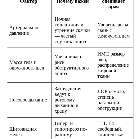
Фактор
Почему важен
оценивает
врач
Ночная
гипертония и
Уровень, ритм,
Артериальное
утренние скачки
связь с
давление
— частый
самочувствием
спутник апноэ
ИМТ, размер
Увеличивают
шеи,
Масса тела и
риск
распределение
окружность шеи
обструктивного
жировой
апноэ
ткани
Затруднения
ЛОР-осмотр,
ведут к
степень
Носовое дыхание
ротовому
назальной
дыханию и
обструкции
храпу
Гипер- и
ТТГ, Т4
Щитовидная
гипотиреоз по-
свободный,
железа
разному
клиническая