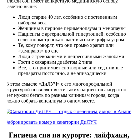
плохой сон имеет конкретную медицинскую основу,
заметно выше:
Люди старше 40 лет, особенно с постепенным
набором веса
Женщины в периоде перименопаузы и менопаузы
Пациенты с артериальной гипертонией, особенно
если тонометр показывает высокие цифры утром
Те, кому говорят, что они громко храпят или
«замирают» во сне
Люди с тревожными и депрессивными жалобами
Гости с сахарным диабетом 2 типа
Все, кто принимает снотворные или седативные
препараты постоянно, а не эпизодически
В этом смысле «ДиЛУЧ» с его многопрофильной
структурой позволяет вести таких пациентов аккуратно:
нет нужды бегать по разным клиникам города, когда
можно собрать консилиум в одном месте.
Забронировать номер в санатории ДиЛУЧ
Гигиена сна на курорте: лайфхаки,