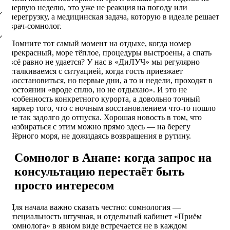
первую неделю, это уже не реакция на погоду или
перегрузку, а медицинская задача, которую в идеале решает
врач-сомнолог.
Помните тот самый момент на отдыхе, когда номер
прекрасный, море тёплое, процедуры выстроены, а спать
всё равно не удается? У нас в «ДиЛУЧ» мы регулярно
сталкиваемся с ситуацией, когда гость приезжает
восстановиться, но первые дни, а то и недели, проходят в
состоянии «вроде сплю, но не отдыхаю». И это не
особенность конкретного курорта, а довольно точный
маркер того, что с ночным восстановлением что-то пошло
не так задолго до отпуска. Хорошая новость в том, что
разбираться с этим можно прямо здесь — на берегу
Чёрного моря, не дожидаясь возвращения в рутину.
Сомнолог в Анапе: когда запрос на
консультацию перестаёт быть
просто интересом
Для начала важно сказать честно: сомнология —
специальность штучная, и отдельный кабинет «Приём
сомнолога» в явном виде встречается не в каждом