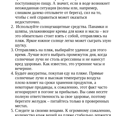
поступившую пищу. А значит, если в воде возникнет
неожиданная ситуация (волны или, например,
слишком далеко отплывете от берега), сил на то,
чтобы с ней справиться может оказаться
недостаточно.
Используйте солнцезащитные средства. Панамки и
шляпы, увлажняющие кремы для кожи и масла – все
это обязательно стоит взять с собой, отправляясь на
пляж. Яркое южное солнце легко может сыграть злую
шутку.
Отправляясь на пляж, выбирайте удачное для этого
время. Лучше всего выбрать промежуток дня, когда
солнечные лучи не столь агрессивны и не нанесут
вред здоровью. Как известно, это утренние часы и
вечерние.
Будьте аккуратны, покупая еду на пляже. Прямые
солнечные лучи и высокая температура воздуха
плохо влияет на сроки хранения продуктов, а
некоторые продавцы, к сожалению, этот факт часто
игнорируют в погоне за прибылью. Вы сами несете
полную ответственность за свое здоровье, поэтому
берегите желудок – питайтесь только в проверенных
местах.
Следите за своими вещами. К огромному сожалению,
количество краж вещей на пляже стабильно держится