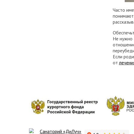
Часто име
понимают,
рассказыв
Обеспечьт
Не нужно 
отношение
переубеди
Если роди
от
лечени
Санаторий «ДиЛуч»