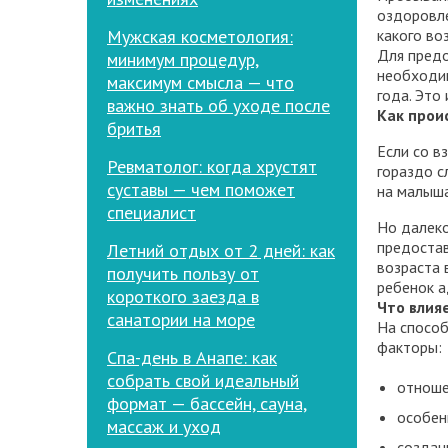
оздоровле
Мужская косметология:
какого во
Для предо
минимум процедур,
необходим
максимум смысла — что
года. Это
важно знать об уходе после
Как прои
бритья
Если со в
Ревматолог: когда хрустят
гораздо с
суставы — чем поможет
на малыша
специалист
Но далеко
предостав
Летний отдых от 2 дней: как
возраста 
получить пользу от
ребенок а
короткого заезда в
Что влия
санатории на море
На способ
факторы:
Спа-день в Анапе: как
собрать свой идеальный
отноше
формат — бассейн, сауна,
особен
массаж и уход
создан