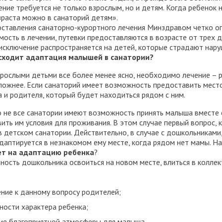
ние требуется не только взрослым, но и детям. Когда ребенок 
зраста можно в санаторий детям».
ставления санаторно-курортного лечения Минздравом четко опр
ость в лечении, путевки предоставляются в возрасте от трех до
 исключение распространяется на детей, которые страдают нар
сходит адаптация малышей в санатории?
зрослыми детьми все более менее ясно, необходимо лечение –
ложнее. Если санаторий имеет возможность предоставить мест
 и родителя, который будет находиться рядом с ним.
 не все санатории имеют возможность принять малыша вместе с
ить им условия для проживания. В этом случае первый вопрос,
в детском санатории. Действительно, в случае с дошкольниками
даптируется в незнакомом ему месте, когда рядом нет мамы. Н
ет на адаптацию ребенка
?
ность дошкольника освоиться на новом месте, влиться в колле
ние к данному вопросу родителей;
ности характера ребенка;
ие благоприятной атмосферы для малыша.