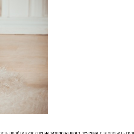
ость пройти курс
специализированного лечения
, оздоровить сво