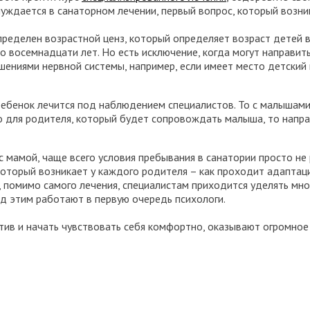
нуждается в санаторном лечении, первый вопрос, который возни
еделен возрастной ценз, который определяет возраст детей в 
 восемнадцати лет. Но есть исключение, когда могут направить
ушениями нервной системы, например, если имеет место детский
 ребенок лечится под наблюдением специалистов. То с малыша
о для родителя, который будет сопровождать малыша, то напр
 мамой, чаще всего условия пребывания в санатории просто не 
 который возникает у каждого родителя – как проходит адапта
, помимо самого лечения, специалистам приходится уделять мно
ад этим работают в первую очередь психологи.
ктив и начать чувствовать себя комфортно, оказывают огромно