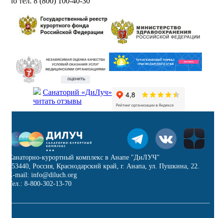
по тел. 8 (800) 100-40-30
Санаторий «ДиЛуч»
читать отзывы
Санаторно-курортный комплекс в Анапе "ДиЛУЧ"
353440, Россия, Краснодарский край, г. Анапа, ул. Пушкина, 22.
E-mail: info@diluch.org
Тел.: 8-800-302-13-70