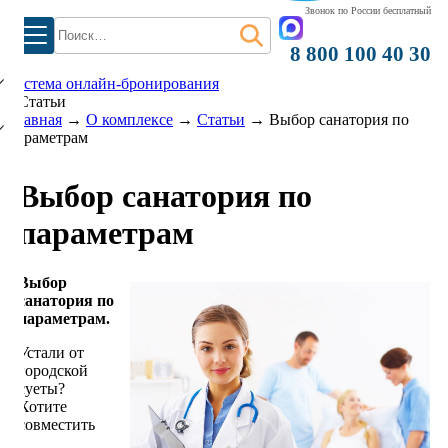
Звонок по России бесплатный
Найти:
)
8 800 100 40 30
система онлайн-бронирования
Статьи
Главная
→
О комплексе
→
Статьи
→
Выбор санатория по
параметрам
Выбор санатория по
параметрам
Выбор
санатория по
параметрам.
Устали от
городской
суеты?
Хотите
совместить