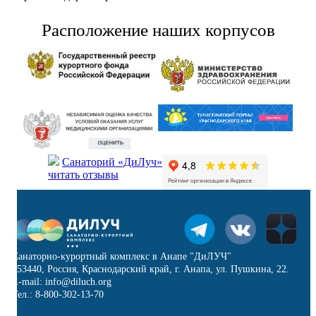
Расположение наших корпусов
Санаторий «ДиЛуч»
читать отзывы
Санаторно-курортный комплекс в Анапе "ДиЛУЧ"
353440, Россия, Краснодарский край, г. Анапа, ул. Пушкина, 22.
E-mail: info@diluch.org
Тел.: 8-800-302-13-70