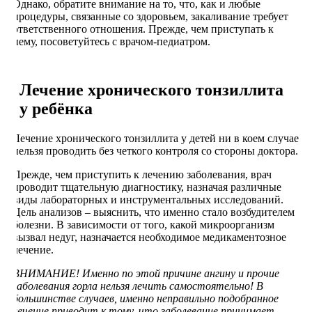
Однако, обратите внимание на то, что, как и любые
процедуры, связанные со здоровьем, закаливание требует
ответственного отношения. Прежде, чем приступать к
нему, посоветуйтесь с врачом-педиатром.
Лечение хронического тонзиллита
у ребёнка
Лечение хронического тонзиллита у детей ни в коем случае
нельзя проводить без четкого контроля со стороны доктора.
Прежде, чем приступить к лечению заболевания, врач
проводит тщательную диагностику, назначая различные
виды лабораторных и инструментальных исследований.
Цель анализов – выяснить, что именно стало возбудителем
болезни. В зависимости от того, какой микроорганизм
вызвал недуг, назначается необходимое медикаментозное
лечение.
ВНИМАНИЕ! Именно по этой причине ангину и прочие
заболевания горла нельзя лечить самостоятельно! В
большинстве случаев, именно неправильно подобранное
лечение приводит к тому, что заболевание принимает