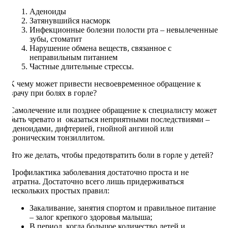
Аденоиды
Затянувшийся насморк
Инфекционные болезни полости рта – невылеченные
зубы, стоматит
Нарушение обмена веществ, связанное с
неправильным питанием
Частные длительные стрессы.
К чему может привести несвоевременное обращение к
врачу при болях в горле?
Самолечение или позднее обращение к специалисту может
быть чревато и оказаться неприятными последствиями –
аденоидами, дифтерией, гнойной ангиной или
хроническим тонзиллитом.
Что же делать, чтобы предотвратить боли в горле у детей?
Профилактика заболевания достаточно проста и не
затратна. Достаточно всего лишь придерживаться
нескольких простых правил:
Закаливание, занятия спортом и правильное питание
– залог крепкого здоровья малыша;
В период, когда большое количество детей и