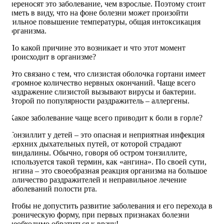
переносят это заболевание, чем взрослые. Поэтому стоит
иметь в виду, что на фоне болезни может произойти
сильное повышение температуры, общая интоксикация
организма.
По какой причине это возникает и что этот момент
происходит в организме?
Это связано с тем, что слизистая оболочка гортани имеет
огромное количество нервных окончаний. Чаще всего
раздражение слизистой вызывают вирусы и бактерии.
Второй по популярности раздражитель – аллергены.
Какое заболевание чаще всего приводит к боли в горле?
Тонзиллит у детей – это опасная и неприятная инфекция
верхних дыхательных путей, от которой страдают
миндалины. Обычно, говоря об остром тонзиллите,
используется такой термин, как «ангина». По своей сути,
ангина – это своеобразная реакция организма на большое
количество раздражителей и неправильное лечение
заболеваний полости рта.
Чтобы не допустить развитие заболевания и его перехода в
хроническую форму, при первых признаках болезни
необходимо обратиться к врачу!