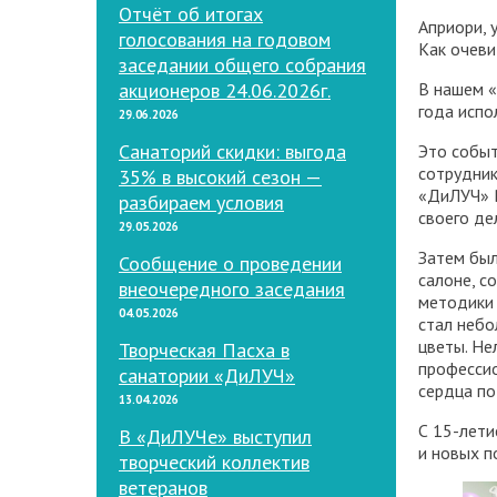
Отчёт об итогах
Априори, 
голосования на годовом
Как очеви
заседании общего собрания
акционеров 24.06.2026г.
В нашем «
года испо
29.06.2026
Санаторий скидки: выгода
Это событ
сотрудник
35% в высокий сезон —
«ДиЛУЧ» 
разбираем условия
своего де
29.05.2026
Затем был
Сообщение о проведении
салоне, с
внеочередного заседания
методики 
04.05.2026
стал небо
цветы. Не
Творческая Пасха в
профессио
санатории «ДиЛУЧ»
сердца по
13.04.2026
С 15-лети
В «ДиЛУЧе» выступил
и новых п
творческий коллектив
ветеранов