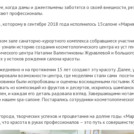
нее, когда дамы и джентльмены заботятся о своей внешности, ре
огают профессионалы.
 которому в сентябре 2018 года исполнилось 15салоне «Мария
овом зале санаторно-курортного комплекса собравшиеся участни
 узнали историю создания косметологического центра из уст г
ического центра Наталии Валентиновны Журавлевой и большог
х у истоков рождения салона красоты.
жедневно и на протяжении 15 лет создают эту красоту. Далее, у
ировали возможности центра, где моделями стали сами посетит
новинки были испробованы и оценены восхищенными гостьями. К
вать из композиций из фруктов и десертов, искрилось шампанск
лен, и каждая его деталь радовала взгляд. Завершающими нотам
 нашем spa-салоне. Постарались сотрудники косметологического
города, творческих успехов и процветания на долгие годы. «Ма
что красота в руках профессионалов – это путь к совершенству