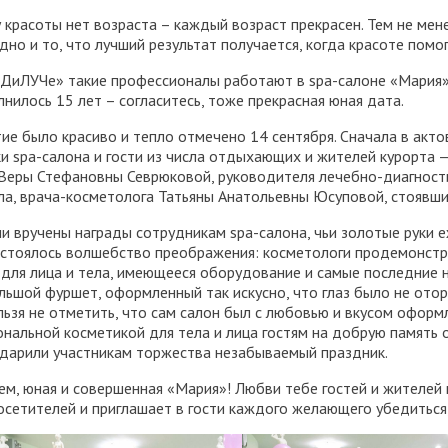
у красоты нет возраста – каждый возраст прекрасен. Тем не ме
дно и то, что лучший результат получается, когда красоте пом
ДиЛУЧе» такие профессионалы работают в spa-салоне «Мария»,
лнилось 15 лет – согласитесь, тоже прекрасная юная дата.
ие было красиво и тепло отмечено 14 сентября. Сначала в акт
и spa-салона и гости из числа отдыхающих и жителей курорта —
Веры Стефановны Севрюковой, руководителя лечебно-диагност
ла, врача-косметолога Татьяны Анатольевны Юсуповой, стоявши
и вручены награды сотрудникам spa-салона, чьи золотые руки е
остоялось волшебство преображения: косметологи продемонстр
для лица и тела, имеющееся оборудование и самые последние 
льшой фуршет, оформленный так искусно, что глаз было не отор
льзя не отметить, что сам салон был с любовью и вкусом оформ
нальной косметикой для тела и лица гостям на добрую память о
дарили участникам торжества незабываемый праздник.
ем, юная и совершенная «Мария»! Любви тебе гостей и жителей 
осетителей и приглашает в гости каждого желающего убедиться, 