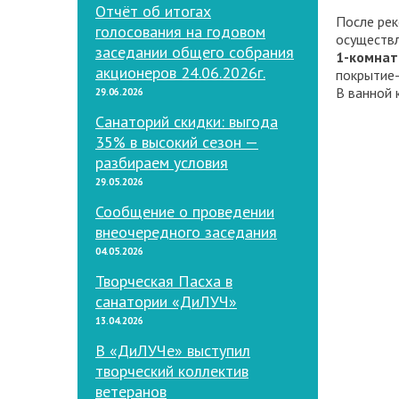
Отчёт об итогах
После рек
голосования на годовом
осуществл
заседании общего собрания
1-комнат
акционеров 24.06.2026г.
покрытие-
В ванной 
29.06.2026
Санаторий скидки: выгода
35% в высокий сезон —
разбираем условия
29.05.2026
Сообщение о проведении
внеочередного заседания
04.05.2026
Творческая Пасха в
санатории «ДиЛУЧ»
13.04.2026
В «ДиЛУЧе» выступил
творческий коллектив
ветеранов