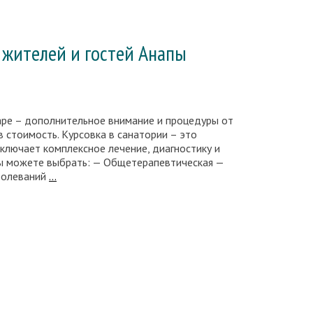
101
год
жителей и гостей Анапы
варе – дополнительное внимание и процедуры от
в стоимость. Курсовка в санатории – это
включает комплексное лечение, диагностику и
ы можете выбрать: — Общетерапевтическая —
Специальное
болеваний
…
предложение
для
жителей
и
гостей
Анапы