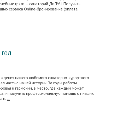
ечебные грязи — санаторий ДиЛУЧ. Получить
ощью сервиса Online-бронирование (оплата
дара
а
 год
ождения нашего любимого санаторно-курортного
ал частью нашей истории. За годы работы
ровья и гармонии, в место, где каждый может
оды и получить профессиональную помощь от наших
День
дать
…
рождения
«ДиЛУЧ»
–