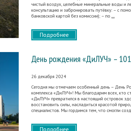
чистый воздух, целебные минеральные воды и л
консультацию и забронировать путёвку: – с пом
Путь
банковской картой без комиссии); – по
…
из
Красно
в
Подробнее
Анапу
за
полтор
День рождения «ДиЛУЧ» – 101
часа
26 декабря 2024
Сегодня мы отмечаем особенный день – День Р
комплекса «ДиЛУЧ»! Мы благодарим всех, кто ст
«ДиЛУЧ» превратился в настоящий островок здо
восстановить силы, насладиться красотой прир
специалистов. Мы гордимся тем, что смогли соз
Подробнее