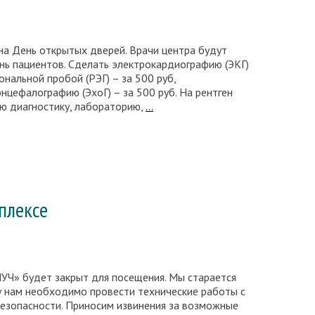
а День открытых дверей. Врачи центра будут
нь пациентов. Сделать электрокардиографию (ЭКГ)
альной пробой (РЭГ) – за 500 руб,
нцефалографию (ЭхоГ) – за 500 руб. На рентген
День
ую диагностику, лабораторию,
…
открытых
дверей
в
ЛДЦ
«ДиЛУЧ»
плексе
УЧ» будет закрыт для посещения. Мы старается
у нам необходимо провести технические работы с
безопасности. Приносим извинения за возможные