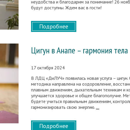
неудобства и благодарим за понимание! 26 нояб
будут доступны. Ждем вас в гости!
Подробнее
Цигун в Анапе – гармония тела 
17 октября 2024
В ЛДЦ «ДиЛУЧ» появилась новая услуга – цигун.
методика направлена на оздоровление, восстано
плавным движениям, дыхательным техникам и ко
улучшается здоровье и общее благополучие. Мет
будете учиться правильным движениям, контро
Цигун
гармонизировать свою энергию.
…
в
Анапе
–
Подробнее