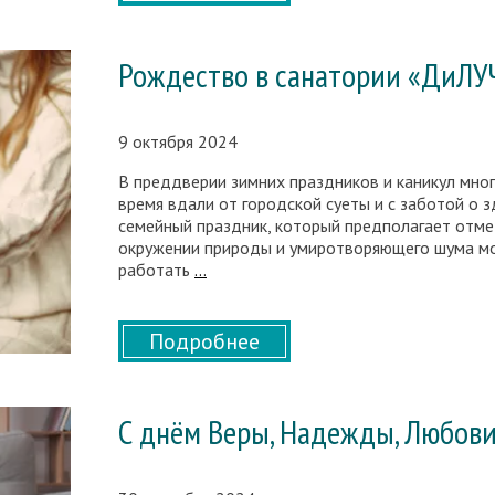
гармония
тела
и
Рождество в санатории «ДиЛУ
духа!
9 октября 2024
В преддверии зимних праздников и каникул мног
время вдали от городской суеты и с заботой о 
семейный праздник, который предполагает отмет
окружении природы и умиротворяющего шума мор
Рождество
работать
…
в
санатории
«ДиЛУЧ»
Подробнее
С днём Веры, Надежды, Любови